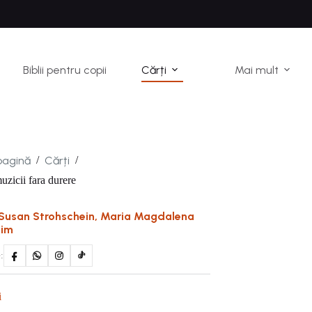
Biblii pentru copii
Cărți
Mai mult
pagină
Cărți
/
/
uzicii fara durere
Susan Strohschein, Maria Magdalena
sim
:
i