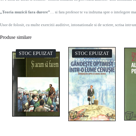
„Teoria muzicii fara durere”
… si fara profesor te va indruma spre o intelegere ma
Usor de folosit, cu multe exercitii auditive, intonationale si de scriere, scrisa intr
Produse similare
STOC EPUIZAT
STOC EPUIZAT