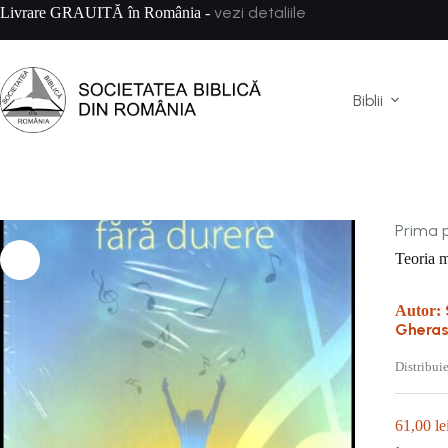
Sari
vezi detaliile
Livrare GRAUITĂ în România -
la
conținut
Biblii
Prima 
Teoria m
Autor:
Ghera
Distribuie
61,00
le