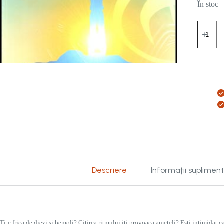
În stoc
Cantitat
Teoria
muzicii
fara
durere
Descriere
Informații suplimen
Ti-e frica de diezi si bemoli? Citirea ritmului iti provoaca ameteli? Esti intimidat 