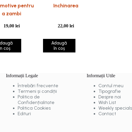
 motive pentru
Inchinarea
a zambi
19,00
lei
22,00
lei
daugă
Adaugă
în coș
în coș
Informații Legale
Informații Utile
Întrebări frecvente
Contul meu
Termeni și condiții
Tipografie
Politica de
Despre noi
Confidențialitate
Wish List
Politica Cookies
Weekly specials
Edituri
Contact