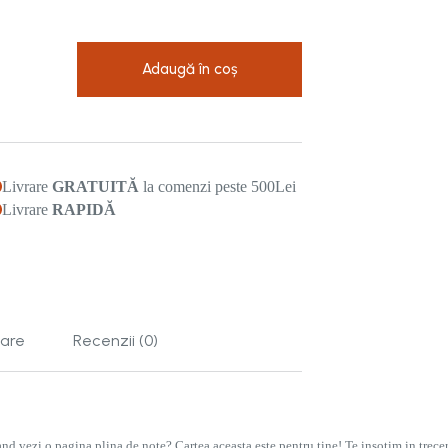
e
Adaugă în coș
Livrare
GRATUITĂ
la comenzi peste 500Lei
Livrare
RAPIDĂ
tare
Recenzii (0)
cand vezi o pagina plina de note? Cartea aceasta este pentru tine! Te insotim in trece