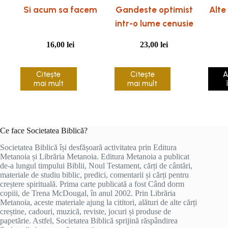
Si acum sa facem
Gandeste optimist
Alte
intr-o lume cenusie
16,00
lei
23,00
lei
Citește
Citește
A
mai mult
mai mult
Ce face Societatea Biblică?
Societatea Biblică își desfășoară activitatea prin Editura
Metanoia și Librăria Metanoia. Editura Metanoia a publicat
de-a lungul timpului Biblii, Noul Testament, cărți de cântări,
materiale de studiu biblic, predici, comentarii și cărți pentru
creștere spirituală. Prima carte publicată a fost Când dorm
copiii, de Trena McDougal, în anul 2002. Prin Librăria
Metanoia, aceste materiale ajung la cititori, alături de alte cărți
creștine, cadouri, muzică, reviste, jocuri și produse de
papetărie. Astfel, Societatea Biblică sprijină răspândirea