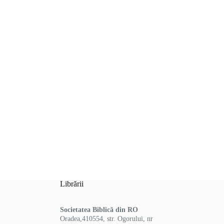
Librării
Societatea Biblică din RO
Oradea,410554, str. Ogorului, nr