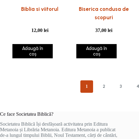
Biblia si viitorul
Biserica condusa de
scopuri
12,00
lei
37,00
lei
Adaugă în
Adaugă în
coș
coș
2
3
1
Ce face Societatea Biblică?
Societatea Biblică își desfășoară activitatea prin Editura
Metanoia și Librăria Metanoia. Editura Metanoia a publicat
de-a lungul timpului Biblii, Noul Testament, cărți de cântări,