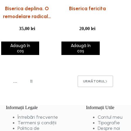
Biserica deplina. O
Biserica fericita
remodelare radicala
centrata pe
35,00
lei
20,00
lei
Evanghelie si
Comunitate
Adaugă în
Adaugă în
coș
coș
4
11
…
URMĂTORUL
Informații Legale
Informații Utile
Întrebări frecvente
Contul meu
Termeni și condiții
Tipografie
Politica de
Despre noi