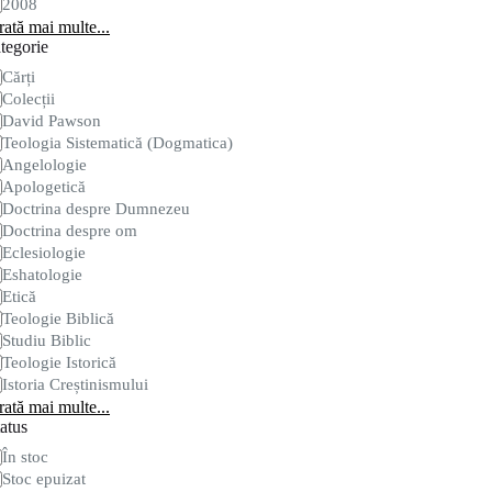
2008
ată mai multe...
tegorie
tegorie
Cărți
Colecții
David Pawson
Teologia Sistematică (Dogmatica)
Angelologie
Apologetică
Doctrina despre Dumnezeu
Doctrina despre om
Eclesiologie
Eshatologie
Etică
Teologie Biblică
Studiu Biblic
Teologie Istorică
Istoria Creștinismului
ată mai multe...
atus
are
În stoc
Stoc epuizat