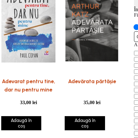
Î
Fi
An
A
pu
Adevarat pentru tine,
Adevărata părtășie
dar nu pentru mine
33,00
lei
35,00
lei
Adaugă în
Adaugă în
coș
coș