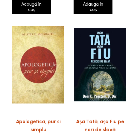
Adaugă în
Adaugă în
coș
coș
Apologetica, pur si
Așa Tată, așa Fiu pe
simplu
nori de slavă