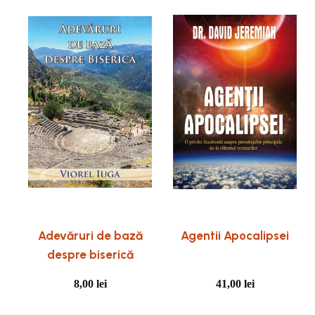
Adevăruri de bază
Agentii Apocalipsei
despre biserică
8,00
lei
41,00
lei