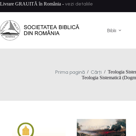
Sari
vezi detaliile
Livrare GRAUITĂ în România -
la
conținut
Biblii
Prima pagină
Cărți
/
/
Teologia Sist
Teologia Sistematică (Dogm