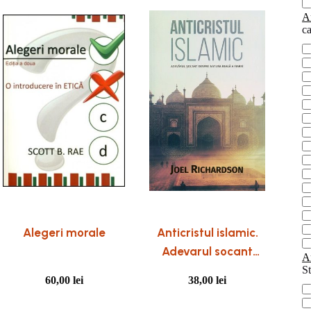
Ar
ca
ca
Alegeri morale
Anticristul islamic.
Adevarul socant
Ar
despre natura reala a
St
60,00
lei
38,00
lei
Fiarei
St