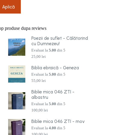
Aplică
op produse dupa reviews
Poezii de suflet - Călătorind
cu Dumnezeu!
Evaluat la
5.00
din 5
25,00
lei
Biblia ebraică - Geneza
Evaluat la
5.00
din 5
55,00
lei
Biblie mica 046 ZTI -
albastru
Evaluat la
5.00
din 5
100,00
lei
Biblie mica 046 ZTI - mov
Evaluat la
4.00
din 5
100,00
lei