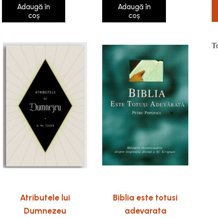
Adaugă în
Adaugă în
coș
coș
T
Atributele lui
Biblia este totusi
Dumnezeu
adevarata