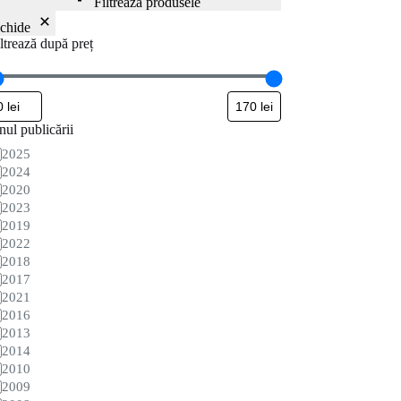
Filtrează produsele
nchide
ltrează după preț
ul publicării
nul
2025
blicării
2024
2020
2023
2019
2022
2018
2017
2021
2016
2013
2014
2010
2009