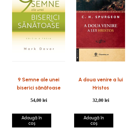
9 Semne ale unei
A doua venire a lui
biserici sănătoase
Hristos
54,00
lei
32,00
lei
Adaugă în
Adaugă în
coș
coș