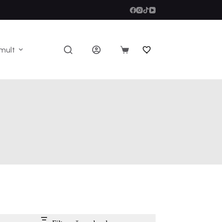
mult
Coș
de
cumpărături