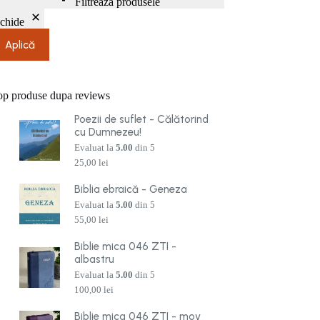
Filtrează produsele
nchide
Aplică
op produse dupa reviews
Poezii de suflet - Călătorind
cu Dumnezeu!
Evaluat la
5.00
din 5
25,00
lei
Biblia ebraică - Geneza
Evaluat la
5.00
din 5
55,00
lei
Biblie mica 046 ZTI -
albastru
Evaluat la
5.00
din 5
100,00
lei
Biblie mica 046 ZTI - mov