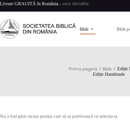
Sari
vezi detaliile
Livrare GRAUITĂ în România -
la
conținut
Biblii
Biblii 
Prima pagină
Biblii
/
/
Ediție
Ediție Handmade
Nu a fost găsit niciun produs care să se potrivească cu selecția ta.