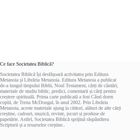
Ce face Societatea Biblică?
Societatea Biblică își desfășoară activitatea prin Editura
Metanoia și Librăria Metanoia. Editura Metanoia a publicat
de-a lungul timpului Biblii, Noul Testament, cărți de cântări,
materiale de studiu biblic, predici, comentarii și cărți pentru
creștere spirituală. Prima carte publicată a fost Când dorm
copiii, de Trena McDougal, în anul 2002. Prin Librăria
Metanoia, aceste materiale ajung la cititori, alături de alte cărți
creștine, cadouri, muzică, reviste, jocuri și produse de
papetărie. Astfel, Societatea Biblică sprijină răspândirea
Scripturii și a resurselor creștine..