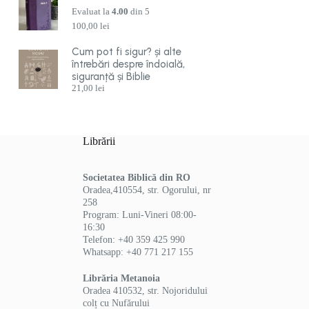
Evaluat la
4.00
din 5
100,00
lei
Cum pot fi sigur? și alte
întrebări despre îndoială,
siguranță și Biblie
21,00
lei
Librării
Societatea Biblică din RO
Oradea,410554, str. Ogorului, nr
258
Program: Luni-Vineri 08:00-
16:30
Telefon: +40 359 425 990
Whatsapp: +40 771 217 155
Librăria Metanoia
Oradea 410532, str. Nojoridului
colț cu Nufărului