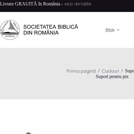
Sari
vezi detaliile
Livrare GRAUITĂ în România -
la
conținut
Biblii
Prima pagină
Cadouri
/
/
Supo
Suport pentru pix