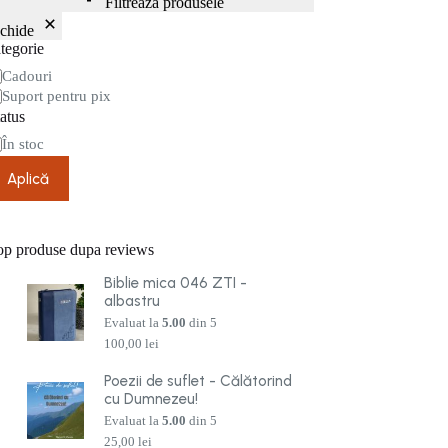
Filtrează produsele
nchide
tegorie
tegorie
Cadouri
Suport pentru pix
atus
are
În stoc
Aplică
op produse dupa reviews
Biblie mica 046 ZTI -
albastru
Evaluat la
5.00
din 5
100,00
lei
Poezii de suflet - Călătorind
cu Dumnezeu!
Evaluat la
5.00
din 5
25,00
lei