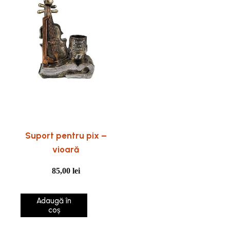
Suport pentru pix –
vioară
85,00
lei
Adaugă în
coș