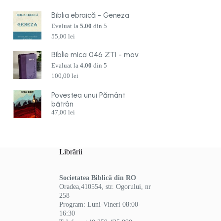
Biblia ebraică - Geneza
Evaluat la
5.00
din 5
55,00
lei
Biblie mica 046 ZTI - mov
Evaluat la
4.00
din 5
100,00
lei
Povestea unui Pământ
bătrân
47,00
lei
Librării
Societatea Biblică din RO
Oradea,410554, str. Ogorului, nr
258
Program: Luni-Vineri 08:00-
16:30