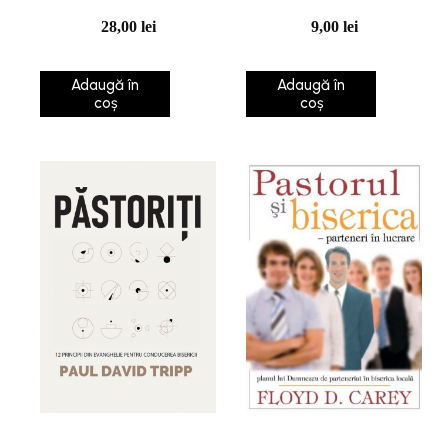
Penticostal
Învățătura și practica
28,00
lei
9,00
lei
bisericilor
penticostale
Adaugă în
Adaugă în
românești
coș
coș