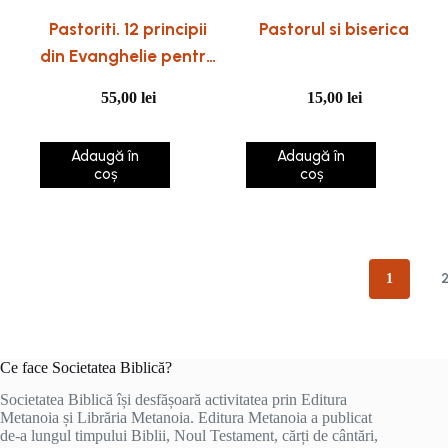
Pastoriti. 12 principii
Pastorul si biserica
din Evanghelie pentru
conducerea bisericii
55,00
lei
15,00
lei
Adaugă în
Adaugă în
coș
coș
1
Ce face Societatea Biblică?
Societatea Biblică își desfășoară activitatea prin Editura
Metanoia și Librăria Metanoia. Editura Metanoia a publicat
de-a lungul timpului Biblii, Noul Testament, cărți de cântări,