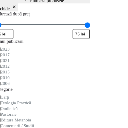
Filtrează produsele
nchide
ltrează după preț
ul publicării
nul
2023
blicării
2017
2021
2012
2015
2010
2006
tegorie
tegorie
Cărți
Teologia Practică
Omiletică
Pastorale
Editura Metanoia
Comentarii / Studii