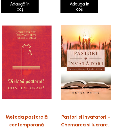
Adaugă în
Adaugă în
coș
coș
Metoda pastorală
Pastori si Invatatori –
contemporană
Chemarea si lucrarea