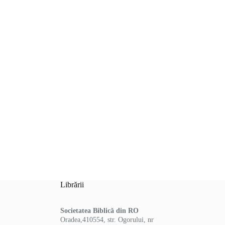
Librării
Societatea Biblică din RO
Oradea,410554, str. Ogorului, nr