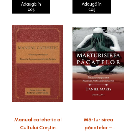
Adaugă în
Adaugă în
coș
coș
Manual catehetic al
Mărturisirea
Cultului Creștin
păcatelor –