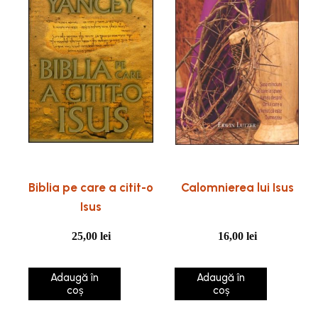
Biblia pe care a citit-o
Calomnierea lui Isus
Isus
25,00
lei
16,00
lei
Adaugă în
Adaugă în
coș
coș