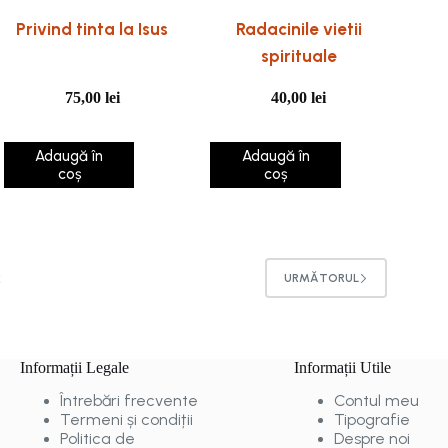
Privind tinta la Isus
Radacinile vietii
spirituale
75,00
lei
40,00
lei
Adaugă în
Adaugă în
coș
coș
2
URMĂTORUL
Informații Legale
Informații Utile
Întrebări frecvente
Contul meu
Termeni și condiții
Tipografie
Politica de
Despre noi