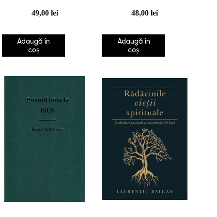
slujitorilor lui Cristos
49,00
lei
48,00
lei
Adaugă în
Adaugă în
coș
coș