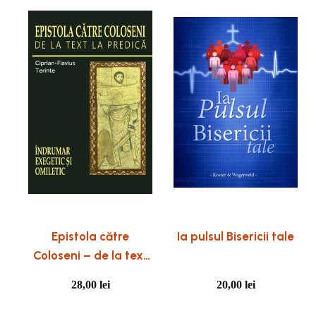
Epistola către
Ia pulsul Bisericii tale
Coloseni – de la text
la predică
28,00
lei
20,00
lei