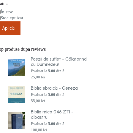
atus
are
În stoc
Stoc epuizat
Aplică
op produse dupa reviews
Poezii de suflet - Călătorind
cu Dumnezeu!
Evaluat la
5.00
din 5
25,00
lei
Biblia ebraică - Geneza
Evaluat la
5.00
din 5
55,00
lei
Biblie mica 046 ZTI -
albastru
Evaluat la
5.00
din 5
100,00
lei