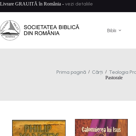
Sari
vezi detaliile
Livrare GRAUITĂ în România -
la
conținut
Biblii
Prima pagină
Cărți
Teologia Pr
/
/
Pastorale