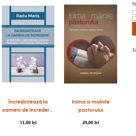
St
St
T
Încredințează la
Inima si mainile
oameni de încredere.
pastorului
O teologie a
51,00
lei
49,00
lei
mentorării în spațiul
penticostal românesc