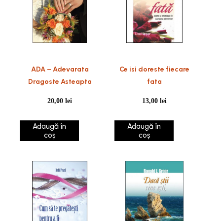
ADA – Adevarata
Ce isi doreste fiecare
Dragoste Asteapta
fata
20,00
lei
13,00
lei
Adaugă în
Adaugă în
coș
coș