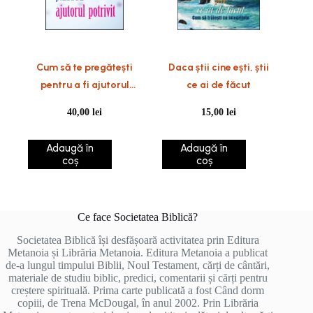
Cum să te pregătești
Daca știi cine ești, știi
pentru a fi ajutorul
ce ai de făcut
potrivit
40,00
lei
15,00
lei
Adaugă în
Adaugă în
coș
coș
Ce face Societatea Biblică?
Societatea Biblică își desfășoară activitatea prin Editura
Metanoia și Librăria Metanoia. Editura Metanoia a publicat
de-a lungul timpului Biblii, Noul Testament, cărți de cântări,
materiale de studiu biblic, predici, comentarii și cărți pentru
creștere spirituală. Prima carte publicată a fost Când dorm
copiii, de Trena McDougal, în anul 2002. Prin Librăria