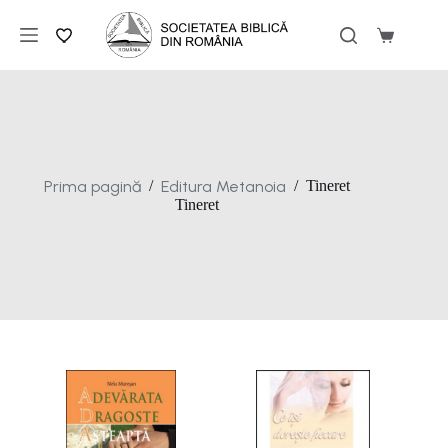
Sari
la
Coș
conținut
de
cumpărăt
Prima pagină
Editura Metanoia
/
/
Tineret
Tineret