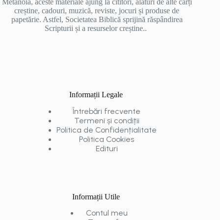
Metanoia, aceste materiale ajung la cititori, alături de alte cărți
creștine, cadouri, muzică, reviste, jocuri și produse de
papetărie. Astfel, Societatea Biblică sprijină răspândirea
Scripturii și a resurselor creștine..
Informații Legale
Întrebări frecvente
Termeni și condiții
Politica de Confidențialitate
Politica Cookies
Edituri
Informații Utile
Contul meu