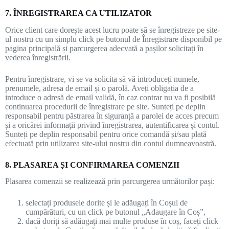
7. ÎNREGISTRAREA CA UTILIZATOR
Orice client care dorește acest lucru poate să se înregistreze pe site-
ul nostru cu un simplu click pe butonul de Înregistrare disponibil pe
pagina principală și parcurgerea adecvată a pașilor solicitați în
vederea înregistrării.
Pentru înregistrare, vi se va solicita să vă introduceți numele,
prenumele, adresa de email și o parolă. Aveți obligația de a
introduce o adresă de email validă, în caz contrar nu va fi posibilă
continuarea procedurii de înregistrare pe site. Sunteți pe deplin
responsabil pentru păstrarea în siguranță a parolei de acces precum
și a oricărei informații privind înregistrarea, autentificarea și contul.
Sunteți pe deplin responsabil pentru orice comandă și/sau plată
efectuată prin utilizarea site-ului nostru din contul dumneavoastră.
8. PLASAREA ȘI CONFIRMAREA COMENZII
Plasarea comenzii se realizează prin parcurgerea următorilor pași:
selectați produsele dorite și le adăugați în Coșul de
cumpărături, cu un click pe butonul „Adaugare în Coș”,
dacă doriți să adăugați mai multe produse în coș, faceți click