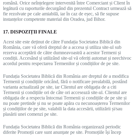
română. Orice neînțelegere intervenită între Comerciant și Client în
legătură cu raporturile decurgând din prezentul Contract urmează să
fie rezolvate pe cale amiabilă, iar în caz de eșec, să fie supuse
instanțelor competente material din Oradea, jud Bihor.
17. DISPOZIȚII FINALE
Acest site este deținut de către Fundația Societatea Biblică din
România, care vă oferă dreptul de a accesa și utiliza site-ul sub
rezerva acceptării de către dumneavoastră a acestor Termeni și
condiții. Accesând și utilizând site-ul vă oferiți automat și neechivoc
acordul pentru respectarea Termenilor și condițiilor de pe site.
Fundația Societatea Biblică din România are dreptul de a modifica
Termenii și condițiile oricând, fără o notificare prealabilă, postând
varianta actualizată pe site, iar Clientul are obligația de a citi
Termenii și condițiile ori de câte ori accesează site-ul. Clientul are
obligația de a respecta întocmai Termenii și condițiile de pe site și
nu poate pretinde și nu se poate apăra cu necunoașterea Termenilor
și condițiilor de pe site, valabili la data accesării, utilizării și/sau
plasării unei comenzi pe site.
Fundația Societatea Biblică din România organizează periodic
diferite Promoții care sunt anunțate pe site. Promoțiile își încep