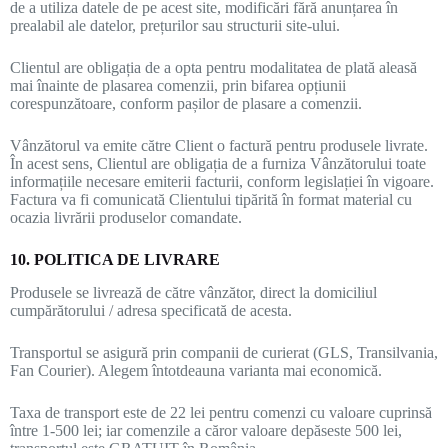
de a utiliza datele de pe acest site, modificări fără anunțarea în
prealabil ale datelor, prețurilor sau structurii site-ului.
Clientul are obligația de a opta pentru modalitatea de plată aleasă
mai înainte de plasarea comenzii, prin bifarea opțiunii
corespunzătoare, conform pașilor de plasare a comenzii.
Vânzătorul va emite către Client o factură pentru produsele livrate.
În acest sens, Clientul are obligația de a furniza Vânzătorului toate
informațiile necesare emiterii facturii, conform legislației în vigoare.
Factura va fi comunicată Clientului tipărită în format material cu
ocazia livrării produselor comandate.
10. POLITICA DE LIVRARE
Produsele se livrează de către vânzător, direct la domiciliul
cumpărătorului / adresa specificată de acesta.
Transportul se asigură prin companii de curierat (GLS, Transilvania,
Fan Courier). Alegem întotdeauna varianta mai economică.
Taxa de transport este de 22 lei pentru comenzi cu valoare cuprinsă
între 1-500 lei; iar comenzile a căror valoare depăseste 500 lei,