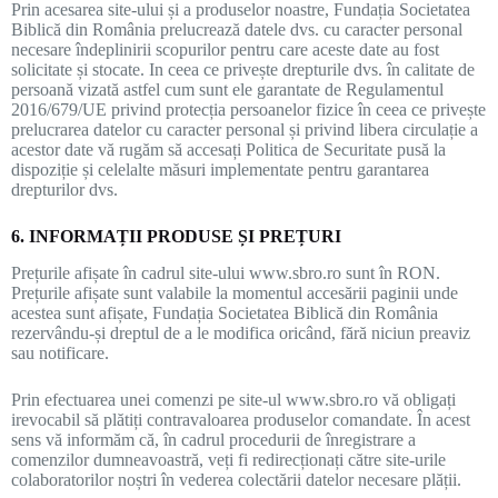
Prin acesarea site-ului și a produselor noastre, Fundația Societatea
Biblică din România prelucrează datele dvs. cu caracter personal
necesare îndeplinirii scopurilor pentru care aceste date au fost
solicitate și stocate. In ceea ce privește drepturile dvs. în calitate de
persoană vizată astfel cum sunt ele garantate de Regulamentul
2016/679/UE privind protecția persoanelor fizice în ceea ce privește
prelucrarea datelor cu caracter personal și privind libera circulație a
acestor date vă rugăm să accesați Politica de Securitate pusă la
dispoziție și celelalte măsuri implementate pentru garantarea
drepturilor dvs.
6. INFORMAȚII PRODUSE ȘI PREȚURI
Prețurile afișate în cadrul site-ului www.sbro.ro sunt în RON.
Prețurile afișate sunt valabile la momentul accesării paginii unde
acestea sunt afișate, Fundația Societatea Biblică din România
rezervându-și dreptul de a le modifica oricând, fără niciun preaviz
sau notificare.
Prin efectuarea unei comenzi pe site-ul www.sbro.ro vă obligați
irevocabil să plătiți contravaloarea produselor comandate. În acest
sens vă informăm că, în cadrul procedurii de înregistrare a
comenzilor dumneavoastră, veți fi redirecționați către site-urile
colaboratorilor noștri în vederea colectării datelor necesare plății.