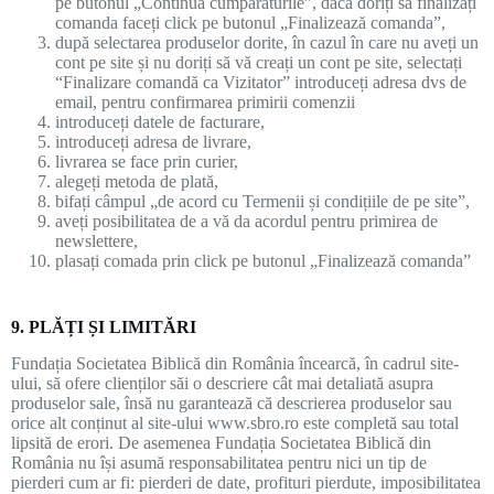
pe butonul „Continuă cumpărăturile”, dacă doriți să finalizați
comanda faceți click pe butonul „Finalizează comanda”,
după selectarea produselor dorite, în cazul în care nu aveți un
cont pe site și nu doriți să vă creați un cont pe site, selectați
“Finalizare comandă ca Vizitator” introduceți adresa dvs de
email, pentru confirmarea primirii comenzii
introduceți datele de facturare,
introduceți adresa de livrare,
livrarea se face prin curier,
alegeți metoda de plată,
bifați câmpul „de acord cu Termenii și condițiile de pe site”,
aveți posibilitatea de a vă da acordul pentru primirea de
newslettere,
plasați comada prin click pe butonul „Finalizează comanda”
9. PLĂȚI ȘI LIMITĂRI
Fundația Societatea Biblică din România încearcă, în cadrul site-
ului, să ofere clienților săi o descriere cât mai detaliată asupra
produselor sale, însă nu garantează că descrierea produselor sau
orice alt conținut al site-ului www.sbro.ro este completă sau total
lipsită de erori. De asemenea Fundația Societatea Biblică din
România nu își asumă responsabilitatea pentru nici un tip de
pierderi cum ar fi: pierderi de date, profituri pierdute, imposibilitatea