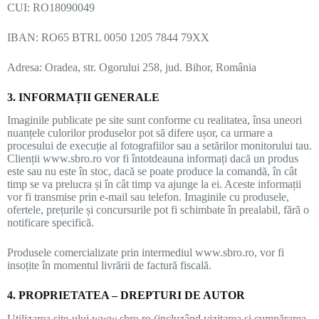
CUI: RO18090049
IBAN: RO65 BTRL 0050 1205 7844 79XX
Adresa: Oradea, str. Ogorului 258, jud. Bihor, România
3. INFORMAȚII GENERALE
Imaginile publicate pe site sunt conforme cu realitatea, însa uneori
nuanțele culorilor produselor pot să difere ușor, ca urmare a
procesului de execuție al fotografiilor sau a setărilor monitorului tau.
Clienții www.sbro.ro vor fi întotdeauna informați dacă un produs
este sau nu este în stoc, dacă se poate produce la comandă, în cât
timp se va prelucra și în cât timp va ajunge la ei. Aceste informații
vor fi transmise prin e-mail sau telefon. Imaginile cu produsele,
ofertele, prețurile și concursurile pot fi schimbate în prealabil, fără o
notificare specifică.
Produsele comercializate prin intermediul www.sbro.ro, vor fi
insoțite în momentul livrării de factură fiscală.
4. PROPRIETATEA – DREPTURI DE AUTOR
Utilizarea site-ului www.sbro.ro (incluzând vizitarea și cumpărarea