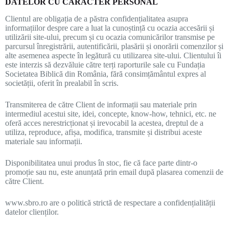
DATELOR CU CARACTER PERSONAL
Clientul are obligația de a păstra confidențialitatea asupra
informațiilor despre care a luat la cunoștință cu ocazia accesării și
utilizării site-ului, precum și cu ocazia comunicărilor transmise pe
parcursul înregistrării, autentificării, plasării și onorării comenzilor și
alte asemenea aspecte în legătură cu utilizarea site-ului. Clientului îi
este interzis să dezvăluie către terți raporturile sale cu Fundația
Societatea Biblică din România, fără consimțământul expres al
societății, oferit în prealabil în scris.
Transmiterea de către Client de informații sau materiale prin
intermediul acestui site, idei, concepte, know-how, tehnici, etc. ne
oferă acces nerestricționat și irevocabil la acestea, dreptul de a
utiliza, reproduce, afișa, modifica, transmite și distribui aceste
materiale sau informații.
Disponibilitatea unui produs în stoc, fie că face parte dintr-o
promoție sau nu, este anunțată prin email după plasarea comenzii de
către Client.
www.sbro.ro are o politică strictă de respectare a confidențialității
datelor clienților.