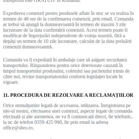
transportul este GRATUIT în România.
Expedierea comenzii pentru produsele aflate în stoc se va realiza în
termen de 48 ore de la confirmarea comenzii, prin email. Comanda
ar trebui să ajungă la dumneavoastră în termen de maxim 3 zile
lucratoare de la data confirmării comenzii. Acest termen poate fi
modificat de împrejurări independente de voința noastră, fără a
depăși un termen de 10 zile lucratoare, calculat de la data preluării
comenzii dumneavoastră.
Comanda va fi expediată în ambalaje care să asigure securitatea
transportului. Răspunderea pentru orice deteriorare cauzată în
timpul transportului produsului, coletului sau pachetului trimis de
către noi, revine transportatorului conform legislației locale în
vigoare.
11. PROCEDURA DE REZOLVARE A RECLAMAȚIILOR
Orice nemulțumire legată de accesarea, utilizarea, înregistrarea pe
site-ul nostru, efectuarea unei comenzi, aspecte legate de comanda
efectuată și alte asemenea, ne va fi comunicată direct, fie telefonic,
la nr. de telefon 0359 425 990, fie prin email la adresa
office@sbro.ro.