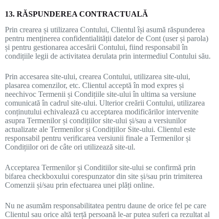
13. RĂSPUNDEREA CONTRACTUALĂ
Prin crearea și utilizarea Contului, Clientul își asumă răspunderea
pentru menținerea confidentialității datelor de Cont (user și parola)
și pentru gestionarea accesării Contului, fiind responsabil în
condițiile legii de activitatea derulata prin intermediul Contului său.
Prin accesarea site-ului, crearea Contului, utilizarea site-ului,
plasarea comenzilor, etc. Clientul acceptă în mod expres și
neechivoc Termenii și Condițiile site-ului în ultima sa versiune
comunicată în cadrul site-ului. Ulterior creării Contului, utilizarea
conținutului echivalează cu acceptarea modificărilor intervenite
asupra Termenilor și condițiilor site-ului și/sau a versiunilor
actualizate ale Termenilor și Condițiilor Site-ului. Clientul este
responsabil pentru verificarea versiunii finale a Termenilor și
Condițiilor ori de câte ori utilizează site-ul.
Acceptarea Termenilor și Conditiilor site-ului se confirmă prin
bifarea checkboxului corespunzator din site și/sau prin trimiterea
Comenzii și/sau prin efectuarea unei plăți online.
Nu ne asumăm responsabilitatea pentru daune de orice fel pe care
Clientul sau orice altă terță persoană le-ar putea suferi ca rezultat al