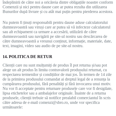
îndeplinirii de către noi a oricăreia dintre obligațiile noastre conform
Comenzii și nici pentru daune care ar putea rezulta din utilizarea
Bunurilor după livrare și cu atât mai puțin pentru pierderea acestora.
Nu putem fi ținuți responsabili pentru daune aduse calculatorului
dumneavoastră sau viruși care ar putea să vă infecteze calculatorul
sau alt echipament ca urmare a accesării, utilizării de către
dumneavoastră sau navigării pe site-ul nostru sau descărcarea de
către dumneavoastră a vreunui conținut, informație, materiale, date,
text, imagini, video sau audio de pe site-ul nostru.
14. POLITICA DE RETUR
Clienții care nu sunt mulțumiți de produs îl pot returna și/sau pot
alege un alt produs în limita contravalorii produsului returnat, cu
respectarea termenilor și condițiilor de mai jos. În termen de 14 zile
de la primirea produsului comandat ai dreptul legal de a renunța la
cumpărarea produsului, fără penalități și fără invocarea unui motiv.
Nu vor fi acceptate pentru returnare produsele care vor fi desigilate,
lipsa etichetelor sau a ambalajelor originale. Înainte de a returna
produsele, clienții trebuie să notifice prealabil comerciantul în scris
către adresa de e-mail comenzi@sbro.ro, unde vor specifica
următoarele: