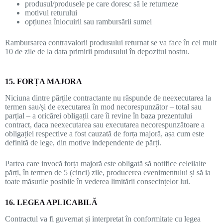
produsul/produsele pe care doresc să le returneze
motivul returului
opțiunea înlocuirii sau rambursării sumei
Rambursarea contravalorii produsului returnat se va face în cel mult
10 de zile de la data primirii produsului în depozitul nostru.
15. FORȚA MAJORA
Niciuna dintre părțile contractante nu răspunde de neexecutarea la
termen sau/și de executarea în mod necorespunzător – total sau
parțial – a oricărei obligații care îi revine în baza prezentului
contract, daca neexecutarea sau executarea necorespunzătoare a
obligației respective a fost cauzată de forța majoră, așa cum este
definită de lege, din motive independente de părți.
Partea care invocă forța majoră este obligată să notifice celeilalte
părți, în termen de 5 (cinci) zile, producerea evenimentului și să ia
toate măsurile posibile în vederea limitării consecințelor lui.
16. LEGEA APLICABILĂ
Contractul va fi guvernat și interpretat în conformitate cu legea