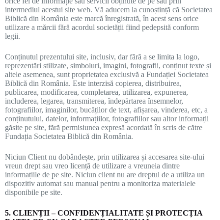
orice fel de informație sau servicii obținute de pe sau prin
intermediul acestui site web. Vă aducem la cunoștință că Societatea
Biblică din România este marcă înregistrată, în acest sens orice
utilizare a mărcii fără acordul societății fiind pedepsită conform
legii.
Conținutul prezentului site, inclusiv, dar fără a se limita la logo,
reprezentări stilizate, simboluri, imagini, fotografii, conținut texte și
altele asemenea, sunt proprietatea exclusivă a Fundației Societatea
Biblică din România. Este interzisă copierea, distribuirea,
publicarea, modificarea, completarea, utilizarea, expunerea,
includerea, legarea, transmiterea, îndepărtarea însemnelor,
fotografiilor, imaginilor, bucăților de text, afișarea, vinderea, etc, a
conținutului, datelor, informațiilor, fotografiilor sau altor informații
găsite pe site, fără permisiunea expresă acordată în scris de către
Fundația Societatea Biblică din România.
Niciun Client nu dobândește, prin utilizarea și accesarea site-ului
vreun drept sau vreo licență de utilizare a vreuneia dintre
informațiile de pe site. Niciun client nu are dreptul de a utiliza un
dispozitiv automat sau manual pentru a monitoriza materialele
disponibile pe site.
5. CLIENȚII – CONFIDENȚIALITATE ȘI PROTECȚIA