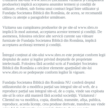
produselor) implică acceptarea anumitor termeni și condiții de
utilizare, evident, sub forma unui contract legal între utilizator și
Fundația Societatea Biblică din România, de aceea, se recomandă
citirea cu atenție a paragrafelor următoare.
Vizitarea sau cumpărarea produselor de pe site-ul www.sbro.ro
implică în mod automat, acceptarea acestor termeni și condiții. De
asemenea, folosirea oricăror alte servicii curente sau viitoare
furnizate de Fundația Societatea Biblică din România, implică
acceptarea acelorași termeni și condiții.
Întregul conținut al site-ului www.sbro.ro este protejat conform legii
dreptului de autor și legilor privind drepturile de proprietate
intelectuală. Folosirea fără acordul scris al Fundației Societatea
Biblică din România a oricăror elemente aparținând site-lui
www.sbro.ro se pedepsește conform legilor în vigoare.
Fundația Societatea Biblică din România NU conferă dreptul
utilizatorului de a modifica parțial sau integral site-ul web, de a
reproduce parțial sau integral site-ul, de a copia, vinde sau exploata
site-ul în orice altă manieră fără acordul societății. Vizitatorul /
Clientul nu va modifica, copia, distribui, transmite, afișa, publica,
reproduce, acorda licențe, crea produse derivate, transfera sau vinde