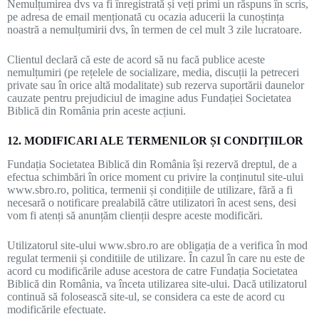
Nemulțumirea dvs va fi înregistrată și veți primi un răspuns în scris,
pe adresa de email menționată cu ocazia aducerii la cunoștința
noastră a nemulțumirii dvs, în termen de cel mult 3 zile lucratoare.
Clientul declară că este de acord să nu facă publice aceste
nemulțumiri (pe rețelele de socializare, media, discuții la petreceri
private sau în orice altă modalitate) sub rezerva suportării daunelor
cauzate pentru prejudiciul de imagine adus Fundației Societatea
Biblică din România prin aceste acțiuni.
12. MODIFICARI ALE TERMENILOR ȘI CONDIȚIILOR
Fundația Societatea Biblică din România își rezervă dreptul, de a
efectua schimbări în orice moment cu privire la conținutul site-ului
www.sbro.ro, politica, termenii și condițiile de utilizare, fără a fi
necesară o notificare prealabilă către utilizatori în acest sens, desi
vom fi atenți să anunțăm clienții despre aceste modificări.
Utilizatorul site-ului www.sbro.ro are obligația de a verifica în mod
regulat termenii și conditiile de utilizare. În cazul în care nu este de
acord cu modificările aduse acestora de catre Fundația Societatea
Biblică din România, va înceta utilizarea site-ului. Dacă utilizatorul
continuă să folosească site-ul, se considera ca este de acord cu
modificările efectuate.