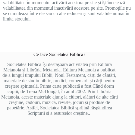
valabilitatea în momentul activării acestora pe site și își încetează
valabilitatea din momentul inactivării acestora pe site. Promoțiile nu
se cumulează între ele sau cu alte reduceri și sunt valabile numai în
limita stocului.
Ce face Societatea Biblică?
Societatea Biblică își desfășoară activitatea prin Editura
Metanoia și Librăria Metanoia. Editura Metanoia a publicat
de-a lungul timpului Biblii, Noul Testament, cărți de cântări,
materiale de studiu biblic, predici, comentarii și cărți pentru
creștere spirituală. Prima carte publicată a fost Când dorm
copiii, de Trena McDougal, în anul 2002. Prin Librăria
Metanoia, aceste materiale ajung la cititori, alături de alte cărți
creștine, cadouri, muzică, reviste, jocuri și produse de
papetărie. Astfel, Societatea Biblică sprijină răspândirea
Scripturii și a resurselor creștine..