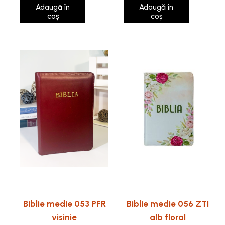
Adaugă în
Adaugă în
coș
coș
Biblie medie 053 PFR
Biblie medie 056 ZTI
visinie
alb floral