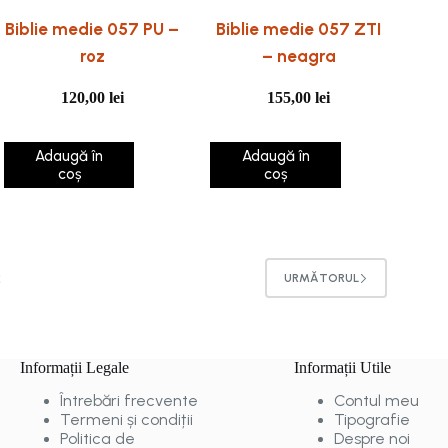
Biblie medie 057 PU –
Biblie medie 057 ZTI
roz
– neagra
120,00
lei
155,00
lei
Adaugă în
Adaugă în
coș
coș
2
URMĂTORUL
Informații Legale
Informații Utile
Întrebări frecvente
Contul meu
Termeni și condiții
Tipografie
Politica de
Despre noi