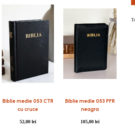
T
Biblie medie 053 CTR
Biblie medie 053 PFR
cu cruce
neagra
52,00
lei
105,00
lei