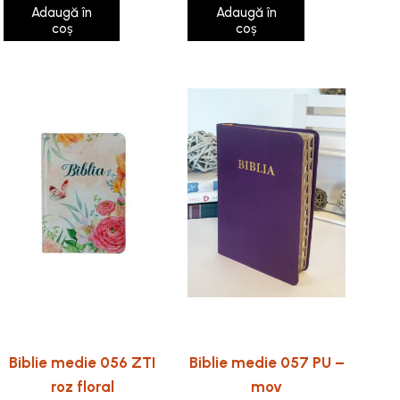
Adaugă în
Adaugă în
coș
coș
Biblie medie 056 ZTI
Biblie medie 057 PU –
roz floral
mov