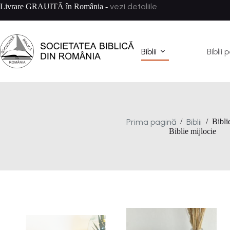
Sari
vezi detaliile
Livrare GRAUITĂ în România -
la
conținut
Biblii
Biblii 
Prima pagină
Biblii
/
/
Bibli
Biblie mijlocie