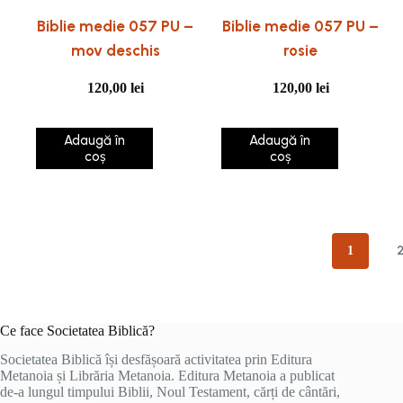
Biblie medie 057 PU –
Biblie medie 057 PU –
mov deschis
rosie
120,00
lei
120,00
lei
Adaugă în
Adaugă în
coș
coș
1
Ce face Societatea Biblică?
Societatea Biblică își desfășoară activitatea prin Editura
Metanoia și Librăria Metanoia. Editura Metanoia a publicat
de-a lungul timpului Biblii, Noul Testament, cărți de cântări,