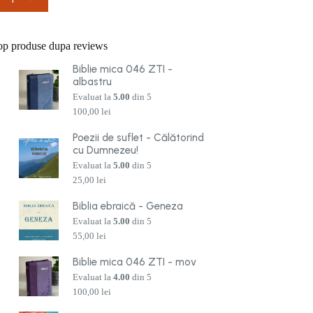
op produse dupa reviews
Biblie mica 046 ZTI -
albastru
Evaluat la
5.00
din 5
100,00
lei
Poezii de suflet - Călătorind
cu Dumnezeu!
Evaluat la
5.00
din 5
25,00
lei
Biblia ebraică - Geneza
Evaluat la
5.00
din 5
55,00
lei
Biblie mica 046 ZTI - mov
Evaluat la
4.00
din 5
100,00
lei