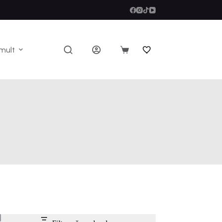
mult
Coș
de
cumpărături