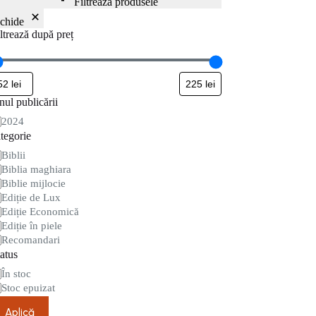
Filtrează produsele
nchide
ltrează după preț
ul publicării
nul
2024
blicării
tegorie
tegorie
Biblii
Biblia maghiara
Biblie mijlocie
Ediție de Lux
Ediție Economică
Ediție în piele
Recomandari
atus
are
În stoc
Stoc epuizat
Aplică