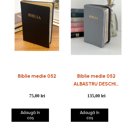
Biblie medie 052
Biblie medie 052
ALBASTRU DESCHIS
cu fermoar
75,00
lei
135,00
lei
Adaugă în
Adaugă în
coș
coș