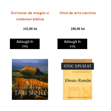
Dictionar de imagini si
Ghid de arta crestina
simboluri biblice
243,00
lei
180,00
lei
Adaugă în
Adaugă în
coș
coș
STOC EPUIZAT