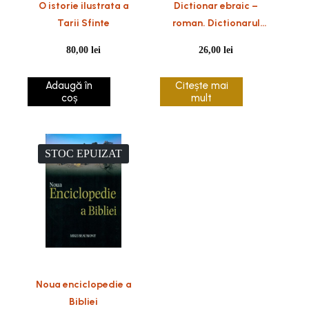
O istorie ilustrata a
Dictionar ebraic –
Tarii Sfinte
roman. Dictionarul
studentului
80,00
lei
26,00
lei
Adaugă în
Citește mai
coș
mult
STOC EPUIZAT
Noua enciclopedie a
Bibliei