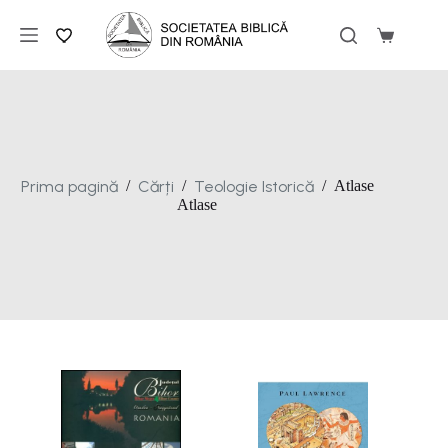
Sari
la
Coș
conținut
de
cumpărăt
Prima pagină
Cărți
Teologie Istorică
/
/
/
Atlase
Atlase