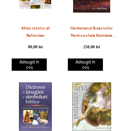
Atlas istoric al
Centenarul Bisericilor
Reformei
Penticostale Române
din SUA & Canada
80,00
lei
250,00
lei
Adaugă în
Adaugă în
coș
coș