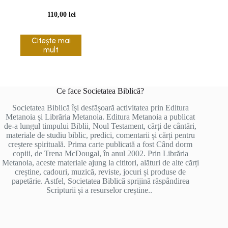
110,00
lei
Citește mai
mult
Ce face Societatea Biblică?
Societatea Biblică își desfășoară activitatea prin Editura
Metanoia și Librăria Metanoia. Editura Metanoia a publicat
de-a lungul timpului Biblii, Noul Testament, cărți de cântări,
materiale de studiu biblic, predici, comentarii și cărți pentru
creștere spirituală. Prima carte publicată a fost Când dorm
copiii, de Trena McDougal, în anul 2002. Prin Librăria
Metanoia, aceste materiale ajung la cititori, alături de alte cărți
creștine, cadouri, muzică, reviste, jocuri și produse de
papetărie. Astfel, Societatea Biblică sprijină răspândirea
Scripturii și a resurselor creștine..