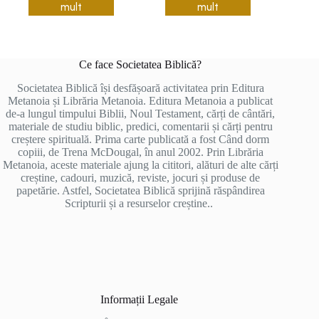
mult
mult
Ce face Societatea Biblică?
Societatea Biblică își desfășoară activitatea prin Editura
Metanoia și Librăria Metanoia. Editura Metanoia a publicat
de-a lungul timpului Biblii, Noul Testament, cărți de cântări,
materiale de studiu biblic, predici, comentarii și cărți pentru
creștere spirituală. Prima carte publicată a fost Când dorm
copiii, de Trena McDougal, în anul 2002. Prin Librăria
Metanoia, aceste materiale ajung la cititori, alături de alte cărți
creștine, cadouri, muzică, reviste, jocuri și produse de
papetărie. Astfel, Societatea Biblică sprijină răspândirea
Scripturii și a resurselor creștine..
Informații Legale