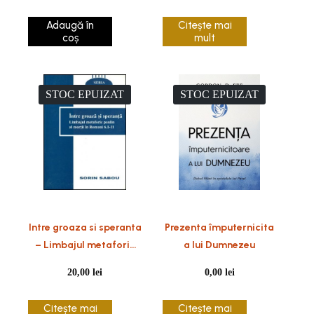
natura și menirea
Adaugă în
Citește mai
Bisericii
coș
mult
STOC EPUIZAT
STOC EPUIZAT
Intre groaza si speranta
Prezenta împuternicita
– Limbajul metaforic
a lui Dumnezeu
paulin al mortii in
20,00
lei
0,00
lei
Romani 6:1-11
Citește mai
Citește mai