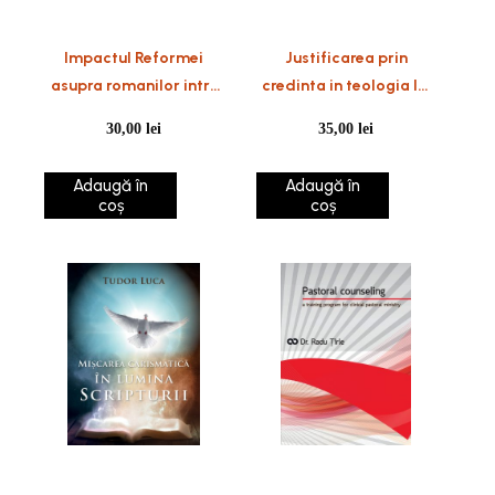
Impactul Reformei
Justificarea prin
asupra romanilor intre
credinta in teologia lui
1517-1645
Dumitru Staniloaie si
30,00
lei
35,00
lei
Martyn Lloyd Jones
Adaugă în
Adaugă în
coș
coș