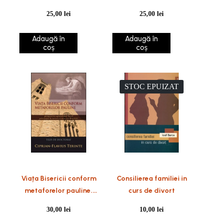
25,00
lei
25,00
lei
Adaugă în
Adaugă în
coș
coș
STOC EPUIZAT
Viața Bisericii conform
Consilierea familiei in
metaforelor pauline.
curs de divort
Perspectiva apostolului
30,00
lei
10,00
lei
Pavel privitoare la