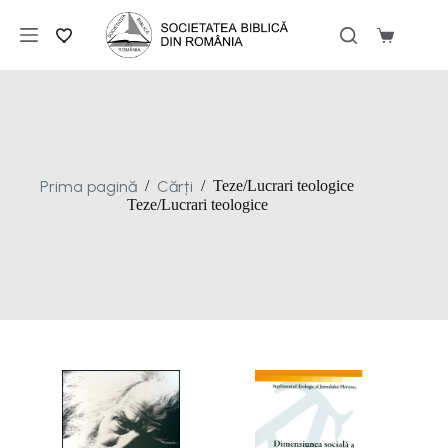
Sari
la
Coș
conținut
de
cumpărăt
Prima pagină
Cărți
/
/
Teze/Lucrari teologice
Teze/Lucrari teologice