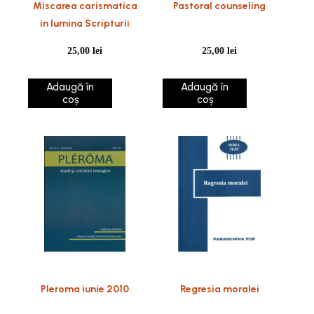
Miscarea carismatica
Pastoral counseling
in lumina Scripturii
25,00
lei
25,00
lei
Adaugă în
Adaugă în
coș
coș
Pleroma iunie 2010
Regresia moralei