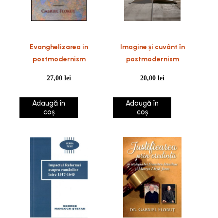
Evanghelizarea in
Imagine și cuvânt în
postmodernism
postmodernism
27,00
lei
20,00
lei
Adaugă în
Adaugă în
coș
coș