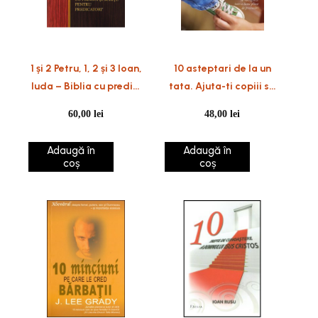
1 și 2 Petru, 1, 2 și 3 Ioan,
10 asteptari de la un
Iuda – Biblia cu predici
tata. Ajuta-ti copiii sa
și schițe pentru
navigheze intr-o lume
60,00
lei
48,00
lei
predicatori
plina de provocari
Adaugă în
Adaugă în
coș
coș