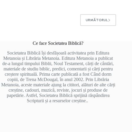
URMĂTORUL
Ce face Societatea Biblică?
Societatea Biblică își desfășoară activitatea prin Editura
Metanoia și Librăria Metanoia. Editura Metanoia a publicat
de-a lungul timpului Biblii, Noul Testament, cărți de cântări,
materiale de studiu biblic, predici, comentarii și cărți pentru
creștere spirituală. Prima carte publicată a fost Când dorm
copiii, de Trena McDougal, în anul 2002. Prin Librăria
Metanoia, aceste materiale ajung la cititori, alături de alte cărți
creștine, cadouri, muzică, reviste, jocuri și produse de
papetărie. Astfel, Societatea Biblică sprijină răspândirea
Scripturii și a resurselor creștine..