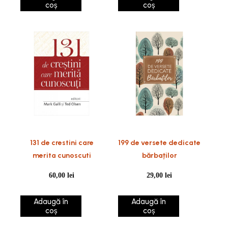
coș
coș
131 de crestini care
199 de versete dedicate
merita cunoscuti
bărbaților
60,00
lei
29,00
lei
Adaugă în
Adaugă în
coș
coș