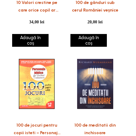
10 Valori crestine pe
100 de gânduri sub
care orice copil ar
cerul României veșnice
trebui sa le stie
34,00
lei
20,00
lei
Adaugă în
Adaugă în
coș
coș
100 de jocuri pentru
100 de meditatii din
copii isteti – Personaje
inchisoare