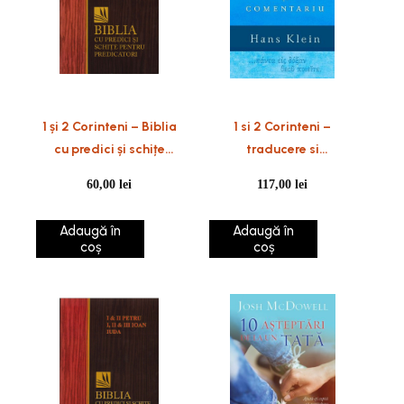
1 și 2 Corinteni – Biblia
1 si 2 Corinteni –
cu predici și schițe
traducere si
pentru predicatori
comentariu
60,00
lei
117,00
lei
Adaugă în
Adaugă în
coș
coș