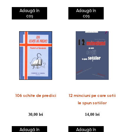
Adaugă în
Adaugă în
coș
coș
106 schite de predici
12 minciuni pe care sotii
le spun sotiilor
30,00
lei
14,00
lei
Adaugă în
Adaugă în