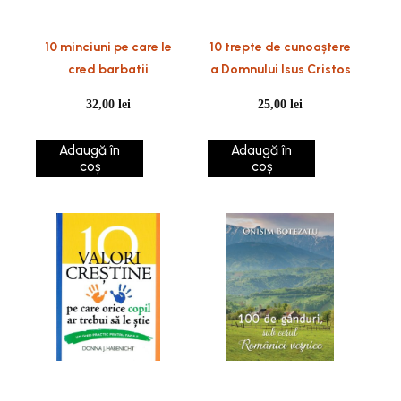
10 minciuni pe care le
10 trepte de cunoaștere
cred barbatii
a Domnului Isus Cristos
32,00
lei
25,00
lei
Adaugă în
Adaugă în
coș
coș