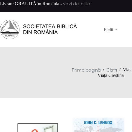
Sari
vezi detaliile
Livrare GRAUITĂ în România -
la
conținut
Biblii
Prima pagină
Cărți
/
/
Viaț
Viața Creștină