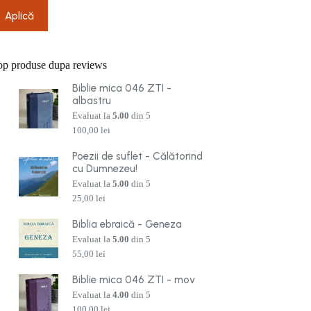
Aplică
op produse dupa reviews
Biblie mica 046 ZTI -
albastru
Evaluat la
5.00
din 5
100,00
lei
Poezii de suflet - Călătorind
cu Dumnezeu!
Evaluat la
5.00
din 5
25,00
lei
Biblia ebraică - Geneza
Evaluat la
5.00
din 5
55,00
lei
Biblie mica 046 ZTI - mov
Evaluat la
4.00
din 5
100,00
lei