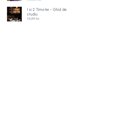
1 si 2 Timotei - Ghid de
studiu
16,00
lei