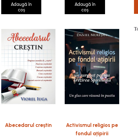
Adaugă în
Adaugă în
coș
coș
T
Abecedarul creștin
Activismul religios pe
fondul ațipirii