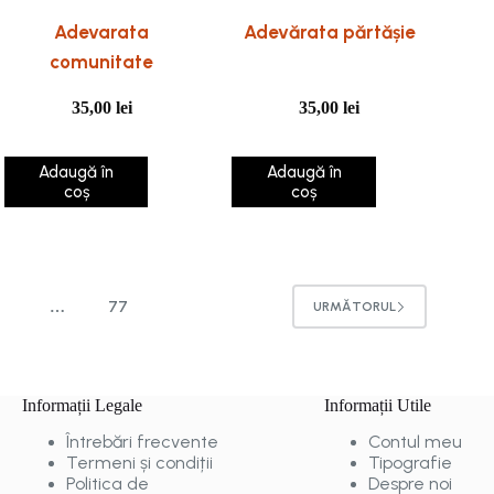
Adevarata
Adevărata părtășie
comunitate
35,00
lei
35,00
lei
Adaugă în
Adaugă în
coș
coș
4
77
…
URMĂTORUL
Informații Legale
Informații Utile
Întrebări frecvente
Contul meu
Termeni și condiții
Tipografie
Politica de
Despre noi