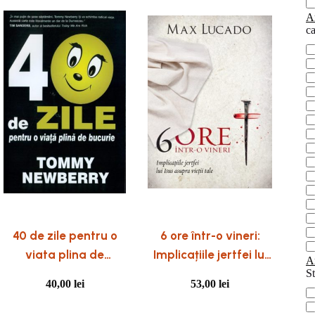
Ar
ca
ca
40 de zile pentru o
6 ore într-o vineri:
viata plina de
Implicațiile jertfei lui
Ar
bucurie
Isus asupra vieții tale
St
40,00
lei
53,00
lei
St