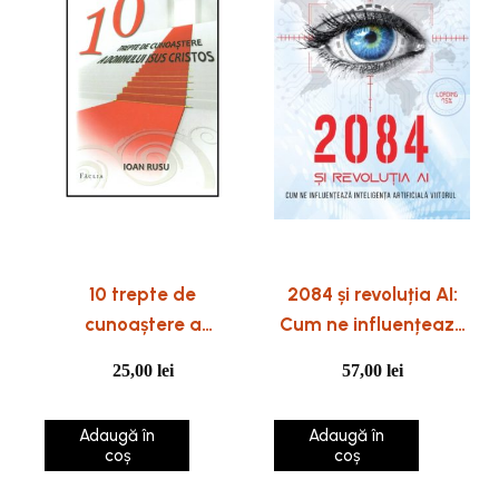
10 trepte de
2084 și revoluția AI:
cunoaștere a
Cum ne influențează
Domnului Isus Cristos
inteligența artificială
25,00
lei
57,00
lei
viitorul
Adaugă în
Adaugă în
coș
coș