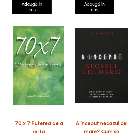
Adaugă în
Adaugă în
coș
coș
70 x 7 Puterea de a
A început necazul cel
ierta
mare? Cum să