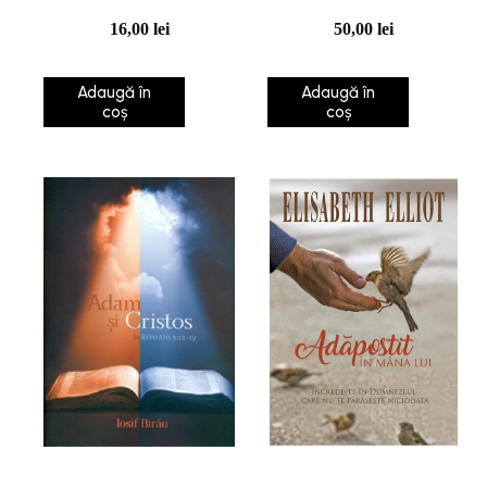
evităm confuzia și să
16,00
lei
50,00
lei
răscumpărăm
vremea în aceste zile
Adaugă în
Adaugă în
de pe urmă
coș
coș