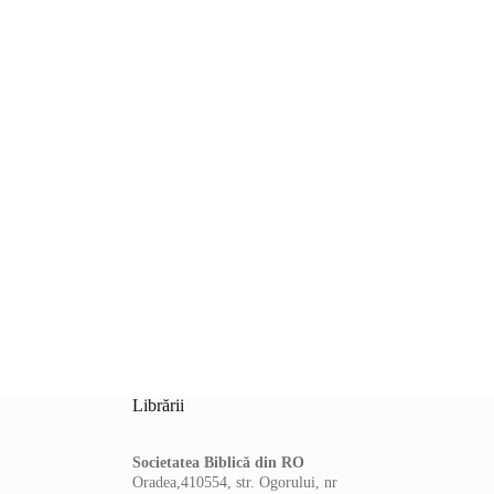
Librării
Societatea Biblică din RO
Oradea,410554, str. Ogorului, nr