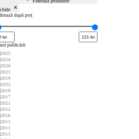
Filtrează produsele
nchide
ltrează după preț
ul publicării
nul
2025
blicării
2024
2020
2023
2019
2022
2018
2017
2021
2012
2016
2013
2011
2015