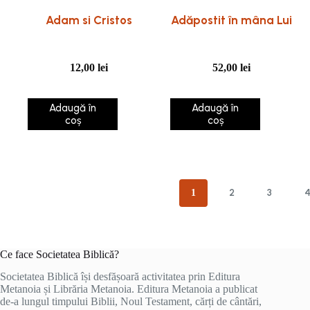
Adam si Cristos
Adăpostit în mâna Lui
12,00
lei
52,00
lei
Adaugă în
Adaugă în
coș
coș
2
3
1
Ce face Societatea Biblică?
Societatea Biblică își desfășoară activitatea prin Editura
Metanoia și Librăria Metanoia. Editura Metanoia a publicat
de-a lungul timpului Biblii, Noul Testament, cărți de cântări,