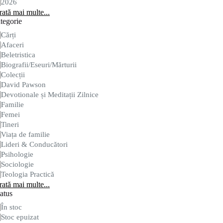
2026
ată mai multe...
tegorie
tegorie
Cărți
Afaceri
Beletristica
Biografii/Eseuri/Mărturii
Colecții
David Pawson
Devotionale și Meditații Zilnice
Familie
Femei
Tineri
Viața de familie
Lideri & Conducători
Psihologie
Sociologie
Teologia Practică
ată mai multe...
atus
are
În stoc
Stoc epuizat