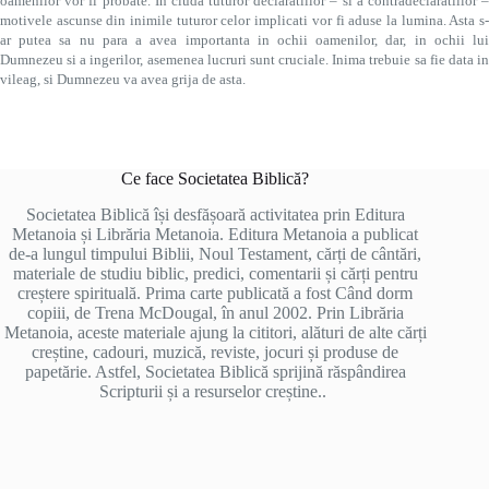
oamenilor vor fi probate. In ciuda tuturor declaratiilor – si a contradeclaratiilor –
motivele ascunse din inimile tuturor celor implicati vor fi aduse la lumina. Asta s-
ar putea sa nu para a avea importanta in ochii oamenilor, dar, in ochii lui
Dumnezeu si a ingerilor, asemenea lucruri sunt cruciale. Inima trebuie sa fie data in
vileag, si Dumnezeu va avea grija de asta.
Ce face Societatea Biblică?
Societatea Biblică își desfășoară activitatea prin Editura
Metanoia și Librăria Metanoia. Editura Metanoia a publicat
de-a lungul timpului Biblii, Noul Testament, cărți de cântări,
materiale de studiu biblic, predici, comentarii și cărți pentru
creștere spirituală. Prima carte publicată a fost Când dorm
copiii, de Trena McDougal, în anul 2002. Prin Librăria
Metanoia, aceste materiale ajung la cititori, alături de alte cărți
creștine, cadouri, muzică, reviste, jocuri și produse de
papetărie. Astfel, Societatea Biblică sprijină răspândirea
Scripturii și a resurselor creștine..