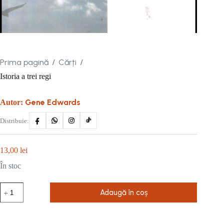
Prima pagină
Cărți
/
/
Istoria a trei regi
Gene Edwards
Autor:
Distribuie:
13,00
lei
În stoc
Cantitate
Adaugă în coș
Istoria
a
trei
regi