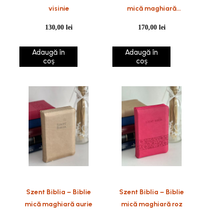
visinie
mică maghiară
albastră
130,00
lei
170,00
lei
Adaugă în
Adaugă în
coș
coș
Szent Biblia – Biblie
Szent Biblia – Biblie
mică maghiară aurie
mică maghiară roz