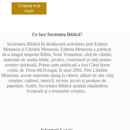
Citește mai
mult
Ce face Societatea Biblică?
Societatea Biblică își desfășoară activitatea prin Editura
Metanoia și Librăria Metanoia. Editura Metanoia a publicat
de-a lungul timpului Biblii, Noul Testament, cărți de cântări,
materiale de studiu biblic, predici, comentarii și cărți pentru
creștere spirituală. Prima carte publicată a fost Când dorm
copiii, de Trena McDougal, în anul 2002. Prin Librăria
Metanoia, aceste materiale ajung la cititori, alături de alte cărți
creștine, cadouri, muzică, reviste, jocuri și produse de
papetărie. Astfel, Societatea Biblică sprijină răspândirea
Scripturii și a resurselor creștine..