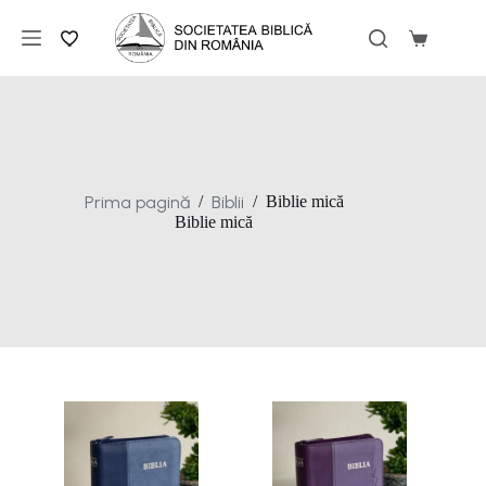
Sari
la
Coș
conținut
de
cumpărăt
Prima pagină
Biblii
/
/
Biblie mică
Biblie mică