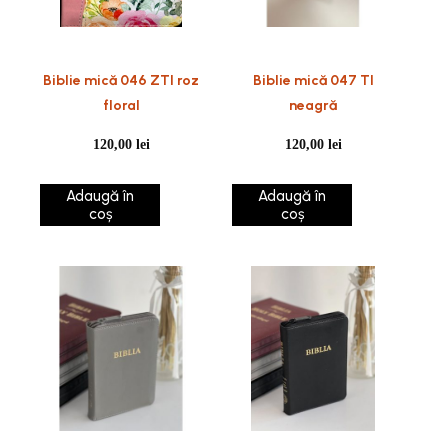
Biblie mică 046 ZTI roz
Biblie mică 047 TI
floral
neagră
120,00
lei
120,00
lei
Adaugă în
Adaugă în
coș
coș