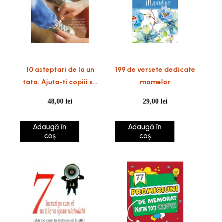
10 asteptari de la un
199 de versete dedicate
tata. Ajuta-ti copiii sa
mamelor
navigheze intr-o lume
48,00
lei
29,00
lei
plina de provocari
Adaugă în
Adaugă în
coș
coș