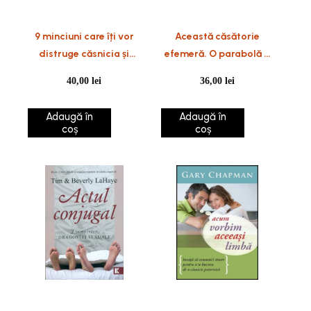
9 minciuni care îți vor
Această căsătorie
distruge căsnicia și
efemeră. O parabolă a
adevărurile care o vor
statorniciei
40,00
lei
36,00
lei
salva și o vor elibera
Adaugă în
Adaugă în
coș
coș