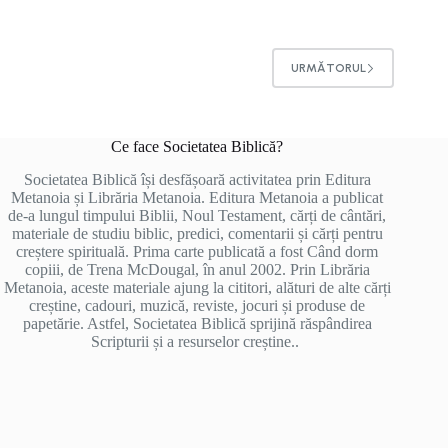
URMĂTORUL
Ce face Societatea Biblică?
Societatea Biblică își desfășoară activitatea prin Editura
Metanoia și Librăria Metanoia. Editura Metanoia a publicat
de-a lungul timpului Biblii, Noul Testament, cărți de cântări,
materiale de studiu biblic, predici, comentarii și cărți pentru
creștere spirituală. Prima carte publicată a fost Când dorm
copiii, de Trena McDougal, în anul 2002. Prin Librăria
Metanoia, aceste materiale ajung la cititori, alături de alte cărți
creștine, cadouri, muzică, reviste, jocuri și produse de
papetărie. Astfel, Societatea Biblică sprijină răspândirea
Scripturii și a resurselor creștine..