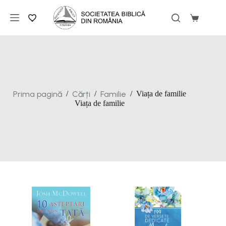
Sari
la
Coș
conținut
de
cumpărăt
Prima pagină
Cărți
Familie
/
/
/
Viața de familie
Viața de familie