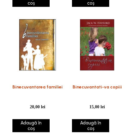
coș
coș
Binecuvantarea familiei
Binecuvantati-va copiii
20,00
lei
15,00
lei
Adaugă în
Adaugă în
coș
coș