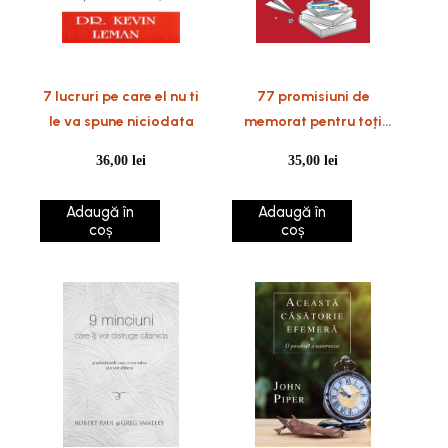
7 lucruri pe care el nu ti
77 promisiuni de
le va spune niciodata
memorat pentru toți
copiii
36,00
lei
35,00
lei
Adaugă în
Adaugă în
coș
coș