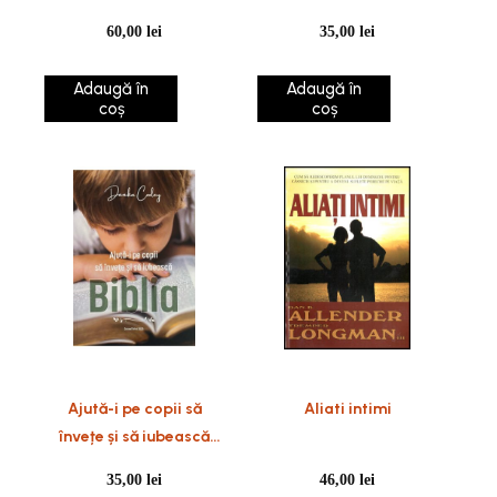
caracterului lor,
60,00
lei
35,00
lei
înfruntarea realităților
lor
Adaugă în
Adaugă în
coș
coș
Ajută-i pe copii să
Aliati intimi
învețe și să iubească
Biblia
35,00
lei
46,00
lei