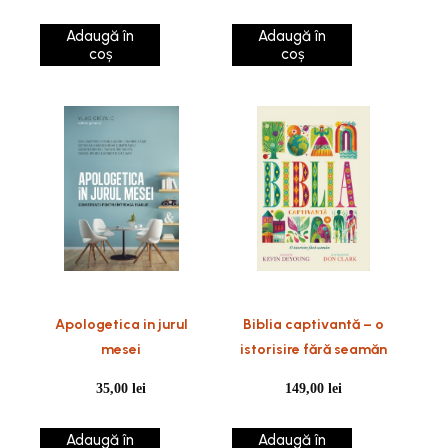
Adaugă în
Adaugă în
coș
coș
Apologetica in jurul
Biblia captivantă – o
mesei
istorisire fără seamăn
35,00
lei
149,00
lei
Adaugă în
Adaugă în