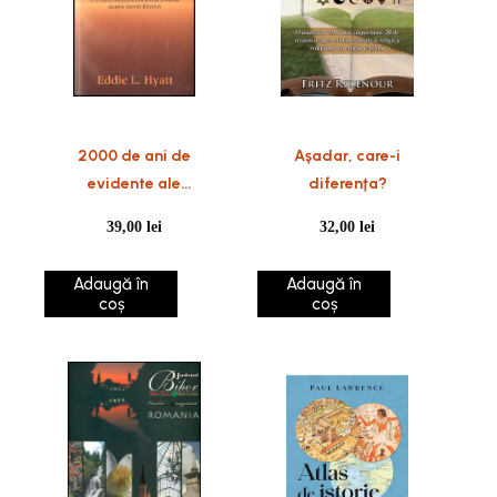
2000 de ani de
Aşadar, care-i
evidente ale
diferenţa?
manifestarii Duhului
39,00
lei
32,00
lei
Sfant in viata Bisericii
Adaugă în
Adaugă în
coș
coș