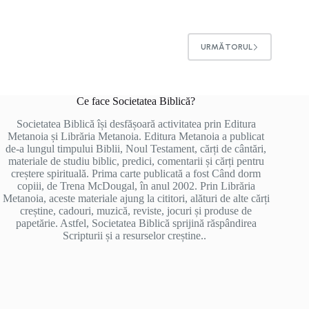
URMĂTORUL
Ce face Societatea Biblică?
Societatea Biblică își desfășoară activitatea prin Editura
Metanoia și Librăria Metanoia. Editura Metanoia a publicat
de-a lungul timpului Biblii, Noul Testament, cărți de cântări,
materiale de studiu biblic, predici, comentarii și cărți pentru
creștere spirituală. Prima carte publicată a fost Când dorm
copiii, de Trena McDougal, în anul 2002. Prin Librăria
Metanoia, aceste materiale ajung la cititori, alături de alte cărți
creștine, cadouri, muzică, reviste, jocuri și produse de
papetărie. Astfel, Societatea Biblică sprijină răspândirea
Scripturii și a resurselor creștine..