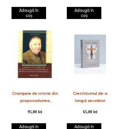
Adaugă în
Adaugă în
coș
coș
Crampeie de istorie din
Crestinismul de-a
propovaduirea
lungul secolelor
Evangheliei in bisericile
95,00
lei
65,00
lei
baptiste din Romania
Adaugă în
Adaugă în