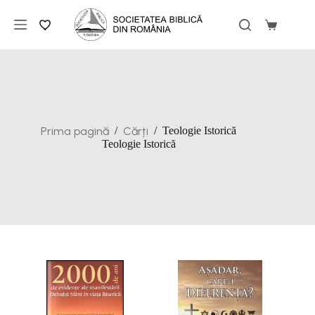
Sari
la
Coș
conținut
de
cumpărăt
Prima pagină
Cărți
/
/
Teologie Istorică
Teologie Istorică