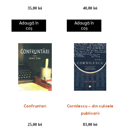
baptiștilor din Europa
35,00
lei
40,00
lei
Adaugă în
Adaugă în
coș
coș
Confruntari
Cornilescu – din culisele
publicarii
25,00
lei
83,00
lei