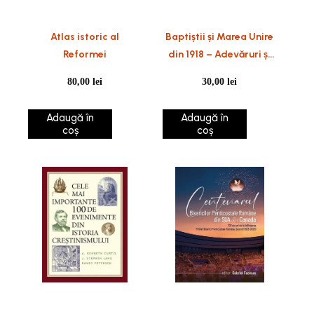
Atlas istoric al
Baptiștii și Marea Unire
Reformei
din 1918 – Adevăruri și
fapte
80,00
lei
30,00
lei
Adaugă în
Adaugă în
coș
coș