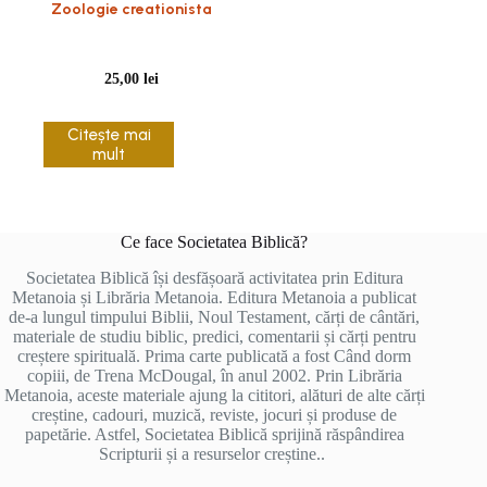
Zoologie creationista
25,00
lei
Citește mai
mult
Ce face Societatea Biblică?
Societatea Biblică își desfășoară activitatea prin Editura
Metanoia și Librăria Metanoia. Editura Metanoia a publicat
de-a lungul timpului Biblii, Noul Testament, cărți de cântări,
materiale de studiu biblic, predici, comentarii și cărți pentru
creștere spirituală. Prima carte publicată a fost Când dorm
copiii, de Trena McDougal, în anul 2002. Prin Librăria
Metanoia, aceste materiale ajung la cititori, alături de alte cărți
creștine, cadouri, muzică, reviste, jocuri și produse de
papetărie. Astfel, Societatea Biblică sprijină răspândirea
Scripturii și a resurselor creștine..