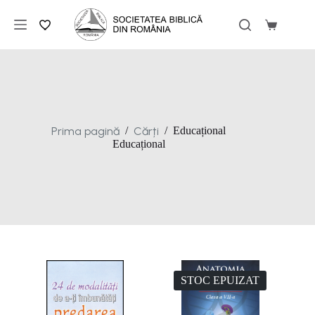
Sari
la
Coș
conținut
de
cumpărăt
Prima pagină
Cărți
/
/
Educațional
Educațional
STOC EPUIZAT