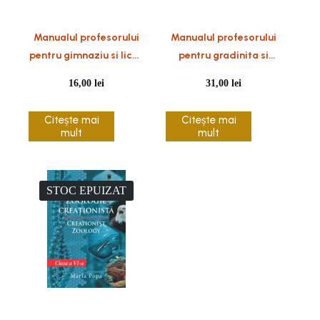
Manualul profesorului
Manualul profesorului
pentru gimnaziu si liceu
pentru gradinita si
– 9 reviste
clasele primare – 9
16,00
lei
31,00
lei
reviste
Citește mai
Citește mai
mult
mult
STOC EPUIZAT