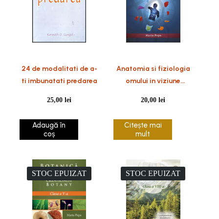
24 de modalitati de a-
Anatomia si fiziologia
ti imbunatati predarea
omului in viziune
creationist-biblica –
25,00
lei
20,00
lei
Clasa a-Vll-a
Adaugă în
Citește mai
coș
mult
STOC EPUIZAT
STOC EPUIZAT