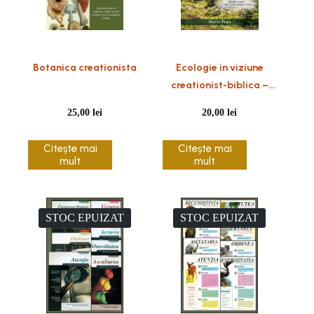
Botanica creationista
Ecologie in viziune
creationist-biblica –
Clasa a Vlll-a
25,00
lei
20,00
lei
Citește mai
Citește mai
mult
mult
STOC EPUIZAT
STOC EPUIZAT