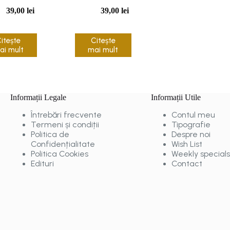
printre noi
reabilitare
39,00
lei
39,00
lei
itește
Citește
ai mult
mai mult
Informații Legale
Informații Utile
Întrebări frecvente
Contul meu
Termeni și condiții
Tipografie
Politica de
Despre noi
Confidențialitate
Wish List
Politica Cookies
Weekly specials
Edituri
Contact