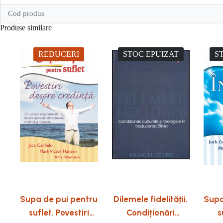
Cod produs
Produse similare
REDUCERI
STOC EPUIZAT
S
Supa de pui pentru
Dilemele fidelității.
Supa
suflet. Povestiri
Condiționări
s