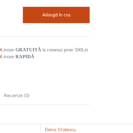
e
Adaugă în coș
Livrare
GRATUITĂ
la comenzi peste 500Lei
Livrare
RAPIDĂ
Recenzii (0)
Elena Stoilescu