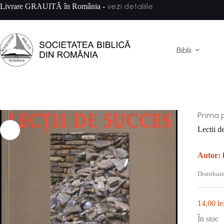
Sari
vezi detaliile
Livrare GRAUITĂ în România -
la
conținut
Biblii
Prima 
Lectii d
Autor:
Distribuie
14,00
le
În stoc