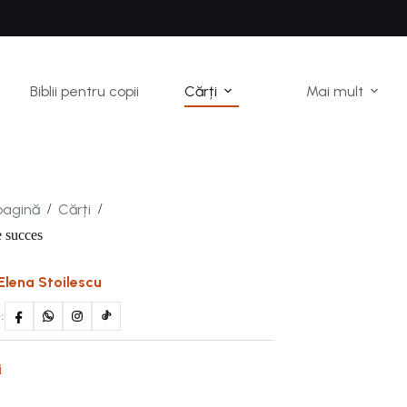
Biblii pentru copii
Cărți
Mai mult
pagină
Cărți
/
/
e succes
Elena Stoilescu
:
i