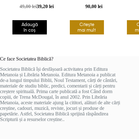
despre credinta
culturale și
49,00
lei
39,20
lei
90,00
lei
teologice în
traducerea Noului
Adaugă
Citește
C
Testament
în coș
mai mult
m
Ce face Societatea Biblică?
Societatea Biblică își desfășoară activitatea prin Editura
Metanoia și Librăria Metanoia. Editura Metanoia a publicat
de-a lungul timpului Biblii, Noul Testament, cărți de cântări,
materiale de studiu biblic, predici, comentarii și cărți pentru
creștere spirituală. Prima carte publicată a fost Când dorm
copiii, de Trena McDougal, în anul 2002. Prin Librăria
Metanoia, aceste materiale ajung la cititori, alături de alte cărți
creștine, cadouri, muzică, reviste, jocuri și produse de
papetărie. Astfel, Societatea Biblică sprijină răspândirea
Scripturii și a resurselor creștine..