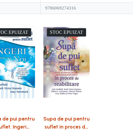
9786069274316
TOC EPUIZAT
STOC EPUIZAT
 de pui pentru
Supa de pui pentru
uflet. Ingeri
suflet in proces de