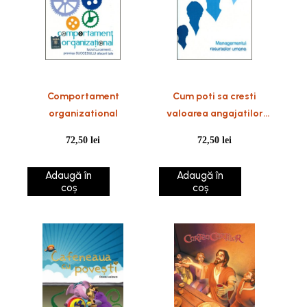
Comportament
Cum poti sa cresti
organizational
valoarea angajatilor
tai?
72,50
lei
72,50
lei
Adaugă în
Adaugă în
coș
coș