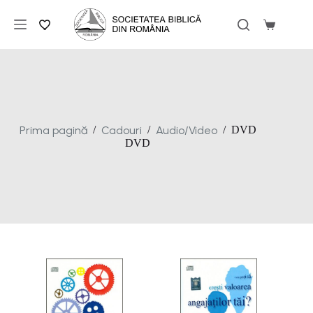
Sari
la
Coș
conținut
de
cumpărăt
Prima pagină
Cadouri
Audio/Video
/
/
/
DVD
DVD