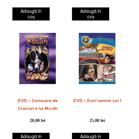
Adaugă în
Adaugă în
coș
coș
DVD – Comoara de
DVD – Eroii luminii vol 1
Craciun a lui Micah
20,00
lei
25,00
lei
Adaugă în
Adaugă în