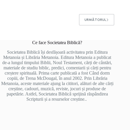
URMĂTORUL
Ce face Societatea Biblică?
Societatea Biblică își desfășoară activitatea prin Editura
Metanoia și Librăria Metanoia. Editura Metanoia a publicat
de-a lungul timpului Biblii, Noul Testament, cărți de cântări,
materiale de studiu biblic, predici, comentarii și cărți pentru
creștere spirituală. Prima carte publicată a fost Când dorm
copiii, de Trena McDougal, în anul 2002. Prin Librăria
Metanoia, aceste materiale ajung la cititori, alături de alte cărți
creștine, cadouri, muzică, reviste, jocuri și produse de
papetărie. Astfel, Societatea Biblică sprijină răspândirea
Scripturii și a resurselor creștine..