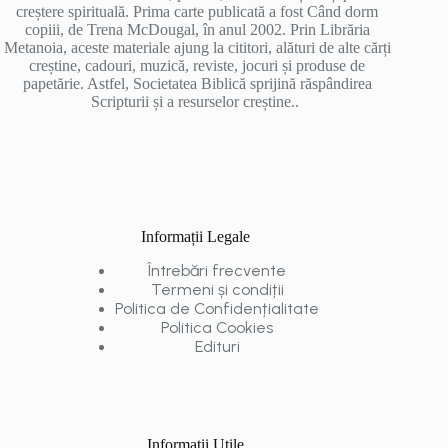
creștere spirituală. Prima carte publicată a fost Când dorm
copiii, de Trena McDougal, în anul 2002. Prin Librăria
Metanoia, aceste materiale ajung la cititori, alături de alte cărți
creștine, cadouri, muzică, reviste, jocuri și produse de
papetărie. Astfel, Societatea Biblică sprijină răspândirea
Scripturii și a resurselor creștine..
Informații Legale
Întrebări frecvente
Termeni și condiții
Politica de Confidențialitate
Politica Cookies
Edituri
Informații Utile