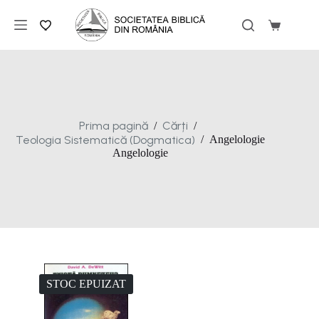
Sari
la
Coș
conținut
de
cumpărăt
Prima pagină
Cărți
/
/
Teologia Sistematică (Dogmatica)
/
Angelologie
Angelologie
STOC EPUIZAT