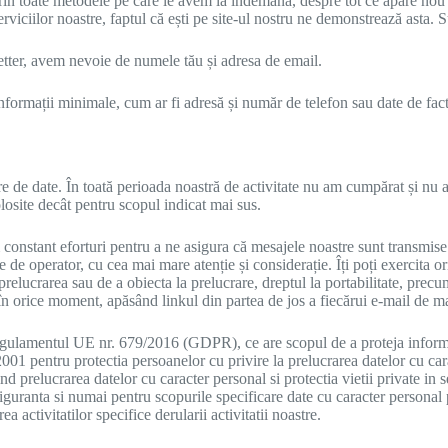
rin toate metodele pe care le avem la îndemână, despre tot ce apare nou î
viciilor noastre, faptul că ești pe site-ul nostru ne demonstrează asta. S
sletter, avem nevoie de numele tău și adresa de email.
nformații minimale, cum ar fi adresă și număr de telefon sau date de fac
gere de date. În toată perioada noastră de activitate nu am cumpărat și nu
losite decât pentru scopul indicat mai sus.
constant eforturi pentru a ne asigura că mesajele noastre sunt transmise
ate de operator, cu cea mai mare atenție și considerație. Îți poți exercita o
prelucrarea sau de a obiecta la prelucrare, dreptul la portabilitate, prec
 în orice moment, apăsând linkul din partea de jos a fiecărui e-mail de ma
ulamentul UE nr. 679/2016 (GDPR), ce are scopul de a proteja informații
001 pentru protectia persoanelor cu privire la prelucrarea datelor cu carac
nd prelucrarea datelor cu caracter personal si protectia vietii private in 
guranta si numai pentru scopurile specificare date cu caracter personal p
a activitatilor specifice derularii activitatii noastre.