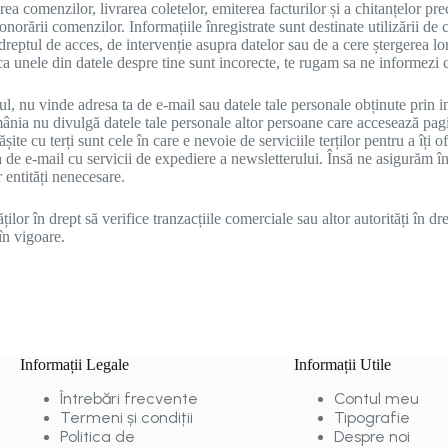
ea comenzilor, livrarea coletelor, emiterea facturilor și a chitanțelor p
orării comenzilor. Informațiile înregistrate sunt destinate utilizării de 
reptul de acces, de intervenție asupra datelor sau de a cere ștergerea lo
Daca unele din datele despre tine sunt incorecte, te rugam sa ne informezi 
nu vinde adresa ta de e-mail sau datele tale personale obținute prin int
ia nu divulgă datele tale personale altor persoane care accesează paginil
te cu terți sunt cele în care e nevoie de serviciile terților pentru a îți of
a de e-mail cu servicii de expediere a newsletterului. Însă ne asigurăm în 
r entități nenecesare.
ilor în drept să verifice tranzacțiile comerciale sau altor autorități în drep
 în vigoare.
Informații Legale
Informații Utile
Întrebări frecvente
Contul meu
Termeni și condiții
Tipografie
Politica de
Despre noi