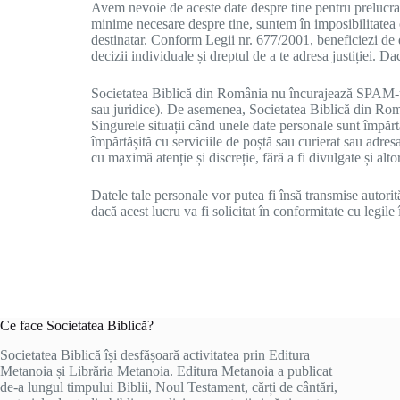
Avem nevoie de aceste date despre tine pentru prelucrar
minime necesare despre tine, suntem în imposibilitatea on
destinatar. Conform Legii nr. 677/2001, beneficiezi de d
decizii individuale și dreptul de a te adresa justiției. 
Societatea Biblică din România nu încurajează SPAM-ul, 
sau juridice). De asemenea, Societatea Biblică din Român
Singurele situații când unele date personale sunt împărtăși
împărtășită cu serviciile de poștă sau curierat sau adres
cu maximă atenție și discreție, fără a fi divulgate și alto
Datele tale personale vor putea fi însă transmise autorităț
dacă acest lucru va fi solicitat în conformitate cu legile
Ce face Societatea Biblică?
Societatea Biblică își desfășoară activitatea prin Editura
Metanoia și Librăria Metanoia. Editura Metanoia a publicat
de-a lungul timpului Biblii, Noul Testament, cărți de cântări,