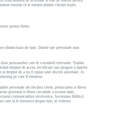
n zona noastră de activitate și este de interes pentru
untem onorați că te numeri printre clienții noștri.
turare pentru firme.
 am vândut baze de date. Datele tale personale sunt
 doar persoanelor care le consideră relevante. Tratăm
ricând dreptul de acces, rectificare sau ștergere a datelor
um și dreptul de a nu fi supus unei decizii automate. Ai
rketing pe care îl trimitem.
le personale ale fiecărui client, prelucrarea si libera
ter personal si libera circulatie a acestor date,
sectorul comunicatiilor electronice, Societatea Biblică
e care ni le furnizezi despre tine, in vederea