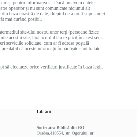
recum și pentru informarea ta. Dacă nu avem datele
catre operator și nu sunt comunicate niciunui alt
r din baza noastră de date, dreptul de a nu fi supus unei
cât mai curând posibil.
ermediul site-ului nostru unor terți (persoane fizice
e acestui site, fără acordul tău explicit în acest sens.
eri serviciile solicitate, cum ar fi adresa poștală
prealabil că aceste informații împărtășite sunt tratate
t să efectueze orice verificari justificate în baza legii,
Librării
Societatea Biblică din RO
Oradea,410554, str. Ogorului, nr