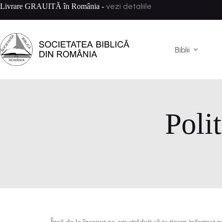
vezi detaliile
Livrare GRAUITĂ în România -
Biblii
Poli