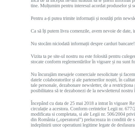
Încă de la început ne-am străduit să te ținem informat p
tine. Mulțumim pentru interesul acordat produselor și ser
Pentru a-ți putea trimite informații și noutăți prin new
Ca să îți putem livra comenzile, avem nevoie de date, i
Nu stocăm niciodată informații despre carduri bancare!
Vizita ta pe site-ul nostru nu este folosită pentru cule
stocate conform reglementărilor în vigoare și nu sunt fo
Nu încurajăm mesajele comerciale nesolicitate și facem 
datele colaboratorilor și ale partenerilor noștri, în calit
tale personale, dezabonare newsletter, de a restricționa 
posibilitatea să te dezabonezi de la newsletterul nostru
Începând cu data de 25 mai 2018 a intrat în vigoare Reg
circulație a acestora. Conform cerintelor Legii nr. 677/2
modificata si completata, si ale Legii nr. 506/2004 privi
din România („operatorul”) prelucreaza in conditii de si
indeplinirii unor operatiuni legitime legate de desfasurare