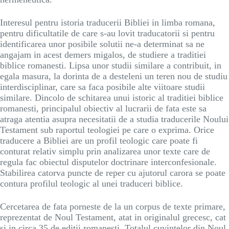
Interesul pentru istoria traducerii Bibliei in limba romana,
pentru dificultatile de care s-au lovit traducatorii si pentru
identificarea unor posibile solutii ne-a determinat sa ne
angajam in acest demers migalos, de studiere a traditiei
biblice romanesti. Lipsa unor studii similare a contribuit, in
egala masura, la dorinta de a desteleni un teren nou de studiu
interdisciplinar, care sa faca posibile alte viitoare studii
similare. Dincolo de schitarea unui istoric al traditiei biblice
romanesti, principalul obiectiv al lucrarii de fata este sa
atraga atentia asupra necesitatii de a studia traducerile Noului
Testament sub raportul teologiei pe care o exprima. Orice
traducere a Bibliei are un profil teologic care poate fi
conturat relativ simplu prin analizarea unor texte care de
regula fac obiectul disputelor doctrinare interconfesionale.
Stabilirea catorva puncte de reper cu ajutorul carora se poate
contura profilul teologic al unei traduceri biblice.
Cercetarea de fata porneste de la un corpus de texte primare,
reprezentat de Noul Testament, atat in originalul grecesc, cat
si in circa 35 de editii romanesti. Totalul cuvintelor din Noul