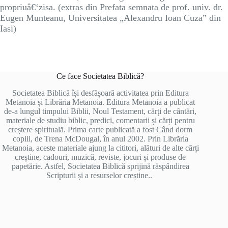
propriuâ€‘zisa. (extras din Prefata semnata de prof. univ. dr.
Eugen Munteanu, Universitatea „Alexandru Ioan Cuza” din
Iasi)
Ce face Societatea Biblică?
Societatea Biblică își desfășoară activitatea prin Editura
Metanoia și Librăria Metanoia. Editura Metanoia a publicat
de-a lungul timpului Biblii, Noul Testament, cărți de cântări,
materiale de studiu biblic, predici, comentarii și cărți pentru
creștere spirituală. Prima carte publicată a fost Când dorm
copiii, de Trena McDougal, în anul 2002. Prin Librăria
Metanoia, aceste materiale ajung la cititori, alături de alte cărți
creștine, cadouri, muzică, reviste, jocuri și produse de
papetărie. Astfel, Societatea Biblică sprijină răspândirea
Scripturii și a resurselor creștine..