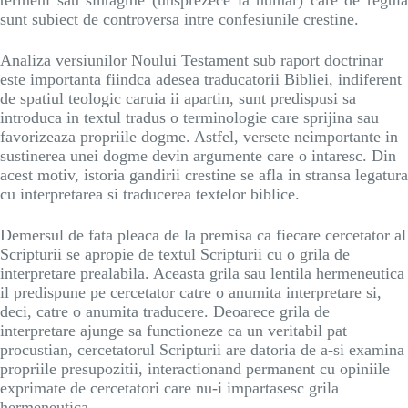
sunt subiect de controversa intre confesiunile crestine.
Analiza versiunilor Noului Testament sub raport doctrinar
este importanta fiindca adesea traducatorii Bibliei, indiferent
de spatiul teologic caruia ii apartin, sunt predispusi sa
introduca in textul tradus o terminologie care sprijina sau
favorizeaza propriile dogme. Astfel, versete neimportante in
sustinerea unei dogme devin argumente care o intaresc. Din
acest motiv, istoria gandirii crestine se afla in stransa legatura
cu interpretarea si traducerea textelor biblice.
Demersul de fata pleaca de la premisa ca fiecare cercetator al
Scripturii se apropie de textul Scripturii cu o grila de
interpretare prealabila. Aceasta grila sau lentila hermeneutica
il predispune pe cercetator catre o anumita interpretare si,
deci, catre o anumita traducere. Deoarece grila de
interpretare ajunge sa functioneze ca un veritabil pat
procustian, cercetatorul Scripturii are datoria de a-si examina
propriile presupozitii, interactionand permanent cu opiniile
exprimate de cercetatori care nu-i impartasesc grila
hermeneutica.