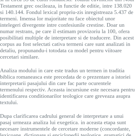
Testament grec oscileaza, in functie de editie, intre 138.020
si 140.144. Fondul lexical propriu-zis inregistreaza 5.437 de
termeni. Imensa lor majoritate nu face obiectul unor
intelegeri divergente intre confesiunile crestine. Doar un
numar restrans, pe care il estimam provizoriu la 100, ofera
posibilitati multiple de interpretare si de traducere. Din acest
corpus au fost selectati cativa termeni care sunt analizati in
detaliu, propunandu-i totodata ca model pentru viitoare
cercetari similare.
Analiza modului in care este tradus un termen in traditia
biblica romaneasca este precedata de o prezentare a istoriei
interpretarii pasajului din care fac parte ocurentele
termenului respectiv. Aceasta incursiune este necesara pentru
identificarea conditionarilor teologice care greveaza asupra
textului.
Dupa clarificarea cadrului general de interpretare a unui
pasaj urmeaza analiza lui exegetica. in aceasta etapa sunt
necesare instrumentele de cercetare moderne (concordante,
lexicoane, dictionare si enciclopedii teologice, gramatici de