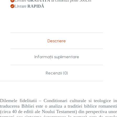
Livrare
GRATUITĂ
la comenzi peste 500Lei
Livrare
RAPIDĂ
Descriere
Informații suplimentare
Recenzii (0)
Dilemele fidelitatii – Conditionari culturale si teologice in
traducerea Bibliei este o analiza a traditiei biblice romanesti
(circa 40 de editii ale Noului Testament) din perspectiva unor
termeni sau sintagme (unsprezece la numar) care de regula