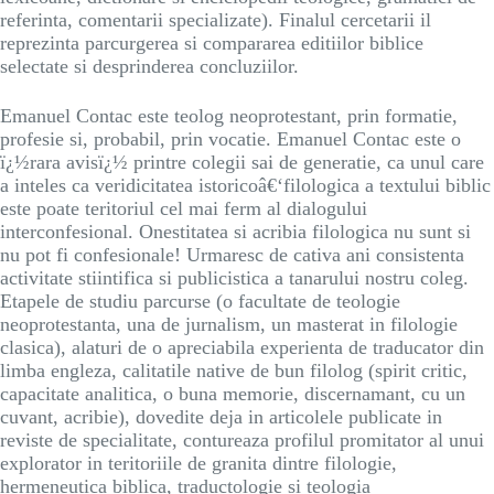
referinta, comentarii specializate). Finalul cercetarii il
reprezinta parcurgerea si compararea editiilor biblice
selectate si desprinderea concluziilor.
Emanuel Contac este teolog neoprotestant, prin formatie,
profesie si, probabil, prin vocatie. Emanuel Contac este o
ï¿½rara avisï¿½ printre colegii sai de generatie, ca unul care
a inteles ca veridicitatea istoricoâ€‘filologica a textului biblic
este poate teritoriul cel mai ferm al dialogului
interconfesional. Onestitatea si acribia filologica nu sunt si
nu pot fi confesionale! Urmaresc de cativa ani consistenta
activitate stiintifica si publicistica a tanarului nostru coleg.
Etapele de studiu parcurse (o facultate de teologie
neoprotestanta, una de jurnalism, un masterat in filologie
clasica), alaturi de o apreciabila experienta de traducator din
limba engleza, calitatile native de bun filolog (spirit critic,
capacitate analitica, o buna memorie, discernamant, cu un
cuvant, acribie), dovedite deja in articolele publicate in
reviste de specialitate, contureaza profilul promitator al unui
explorator in teritoriile de granita dintre filologie,
hermeneutica biblica, traductologie si teologia