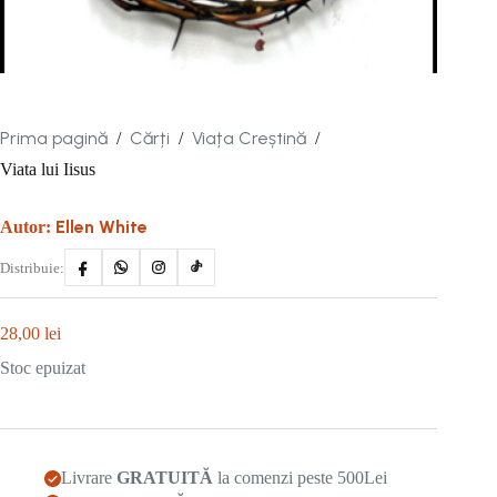
Prima pagină
Cărți
Viața Creștină
/
/
/
Viata lui Iisus
Ellen White
Autor:
Distribuie:
28,00
lei
Stoc epuizat
Livrare
GRATUITĂ
la comenzi peste 500Lei