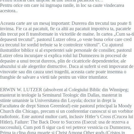
Pentru orice om care isi ingroapa ranile, in loc sa caute vindecarea
acestora..
Aceasta carte are un mesaj important: Durerea din trecutul tau poate fi
invinsa. Fie ca ai pacatuit, fie ca altii au pacatuit impotriva ta, pacatele
din trecut pot fi transformate in victoriile de maine. In cartea „Cum sa-ti
depasesti trecutul”, pastorul Lutzer ofera „o veste buna celor care cred
ca trecutul lor sordid trebuie sa le controleze viitorul”. Cu ajutorul
ilustratiilor biblice si al experientei sale personale de consilier, pastorul
Lutzer ofera incurajare si explica rolul lui Dumnezeu in procesul de
depasire a unui trecut dureros, plin de cicatricele dependentelor, ale
abuzului si ale alegerilor distructive. Daca ai suferit si esti impovarat de
vinovatie sau din cauza unei tragedii, aceasta carte poate insemna o
franghie de salvare a vietii tale pentru un viitor triumfator.
ERWIN W. LUTZER (absolvent al Colegiului Biblic din Winnipeg;
masterat in teologie la Seminarul Teologic din Dallas, masterat in
stiinte umaniste la Universitatea din Loyola; doctor in drept la
Facultatea de drept Simon Greenleaf) este pastorul principal la Moody
Church din Chicago, precum si un conferentiar cunoscut si un vorbitor
radiofonic. Este autorul multor carti, inclusiv Hitler’s Cross (Crucea lui
Hitler), Failure: The Back Door to Success (Esecul: usa de rezerva a
succesului), Cum poti fi sigur ca-ti vei petrece vesnicia cu Dumnezeu,
Prima ta clipa dupa moarte si Christ Among Other gods (Cristos in