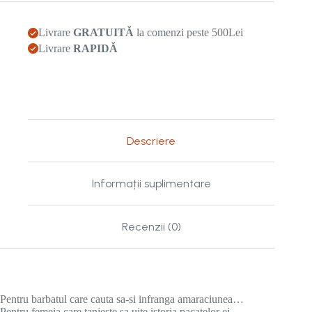
trecutul
Livrare
GRATUITĂ
la comenzi peste 500Lei
Livrare
RAPIDĂ
Descriere
Informații suplimentare
Recenzii (0)
Pentru barbatul care cauta sa-si infranga amaraciunea…
Pentru femeia care tanjeste sa uite istoria pacatelor ei…