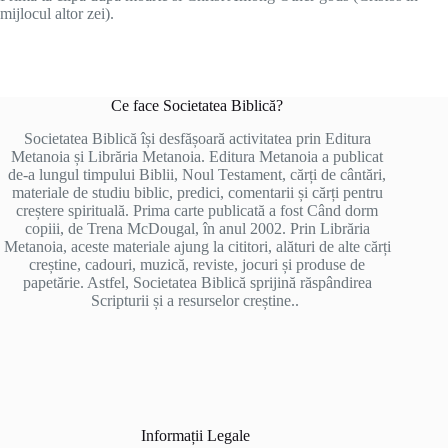
mijlocul altor zei).
Ce face Societatea Biblică?
Societatea Biblică își desfășoară activitatea prin Editura
Metanoia și Librăria Metanoia. Editura Metanoia a publicat
de-a lungul timpului Biblii, Noul Testament, cărți de cântări,
materiale de studiu biblic, predici, comentarii și cărți pentru
creștere spirituală. Prima carte publicată a fost Când dorm
copiii, de Trena McDougal, în anul 2002. Prin Librăria
Metanoia, aceste materiale ajung la cititori, alături de alte cărți
creștine, cadouri, muzică, reviste, jocuri și produse de
papetărie. Astfel, Societatea Biblică sprijină răspândirea
Scripturii și a resurselor creștine..
Informații Legale