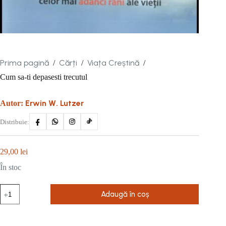
Prima pagină
Cărți
Viața Creștină
/
/
/
Cum sa-ti depasesti trecutul
Erwin W. Lutzer
Autor:
Distribuie:
29,00
lei
În stoc
Cantitate
Adaugă în coș
Cum
sa-
ti
depasesti