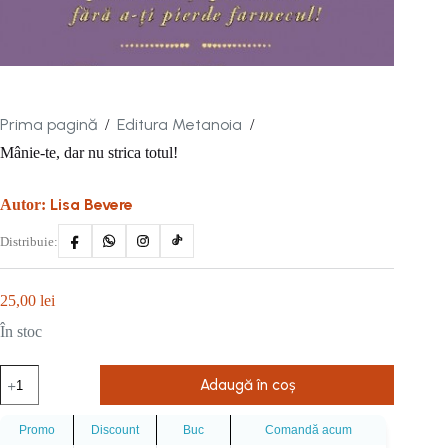
Prima pagină
Editura Metanoia
/
/
Mânie-te, dar nu strica totul!
Lisa Bevere
Autor:
Distribuie:
25,00
lei
În stoc
Cantitate
Adaugă în coș
Mânie-
te,
dar
Promo
Discount
Buc
Comandă acum
nu