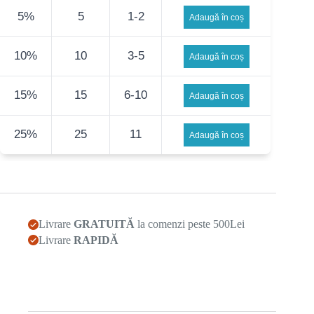
strica
5%
5
1-2
Adaugă în coș
totul!
10%
10
3-5
Adaugă în coș
15%
15
6-10
Adaugă în coș
25%
25
11
Adaugă în coș
Livrare
GRATUITĂ
la comenzi peste 500Lei
Livrare
RAPIDĂ