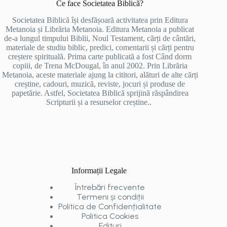
Ce face Societatea Biblică?
Societatea Biblică își desfășoară activitatea prin Editura
Metanoia și Librăria Metanoia. Editura Metanoia a publicat
de-a lungul timpului Biblii, Noul Testament, cărți de cântări,
materiale de studiu biblic, predici, comentarii și cărți pentru
creștere spirituală. Prima carte publicată a fost Când dorm
copiii, de Trena McDougal, în anul 2002. Prin Librăria
Metanoia, aceste materiale ajung la cititori, alături de alte cărți
creștine, cadouri, muzică, reviste, jocuri și produse de
papetărie. Astfel, Societatea Biblică sprijină răspândirea
Scripturii și a resurselor creștine..
Informații Legale
Întrebări frecvente
Termeni și condiții
Politica de Confidențialitate
Politica Cookies
Edituri