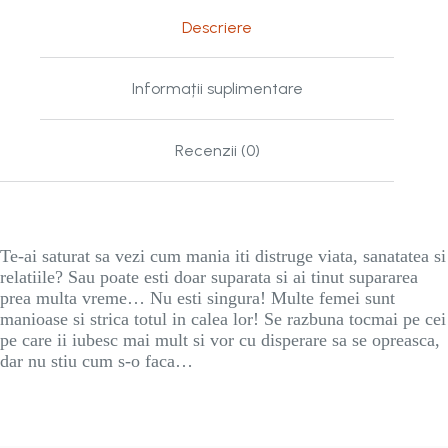
Descriere
Informații suplimentare
Recenzii (0)
Te-ai saturat s
a
vezi cum mania iti distruge viata, s
a
n
a
tatea si
relatiile? Sau poate esti doar sup
a
rat
a
si ai tinut sup
a
rarea
prea mult
a
vreme… Nu esti singura! Multe femei sunt
m
a
nioase si stric
a
totul in calea lor! Se r
a
zbun
a
tocmai pe cei
pe care ii iubesc mai mult si vor cu disperare s
a
se opreasc
a
,
dar nu stiu cum s-o fac
a
…