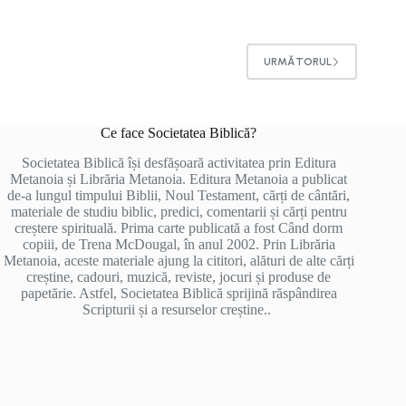
URMĂTORUL
Ce face Societatea Biblică?
Societatea Biblică își desfășoară activitatea prin Editura
Metanoia și Librăria Metanoia. Editura Metanoia a publicat
de-a lungul timpului Biblii, Noul Testament, cărți de cântări,
materiale de studiu biblic, predici, comentarii și cărți pentru
creștere spirituală. Prima carte publicată a fost Când dorm
copiii, de Trena McDougal, în anul 2002. Prin Librăria
Metanoia, aceste materiale ajung la cititori, alături de alte cărți
creștine, cadouri, muzică, reviste, jocuri și produse de
papetărie. Astfel, Societatea Biblică sprijină răspândirea
Scripturii și a resurselor creștine..