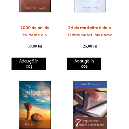
2000 de ani de
24 de modalitati de a-
evidente ale
ti imbunatati predarea
manifestarii Duhului
39,00
lei
25,00
lei
Sfant in viata Bisericii
Adaugă în
Adaugă în
coș
coș