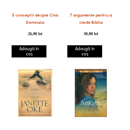
5 conceptii despre Cina
7 argumente pentru a
Domnului
crede Biblia
26,00
lei
30,00
lei
Adaugă în
Adaugă în
coș
coș