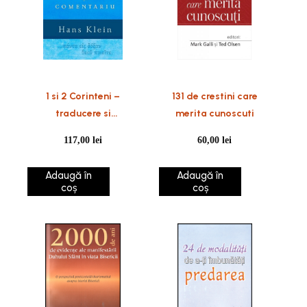
1 si 2 Corinteni –
131 de crestini care
traducere si
merita cunoscuti
comentariu
117,00
lei
60,00
lei
Adaugă în
Adaugă în
coș
coș