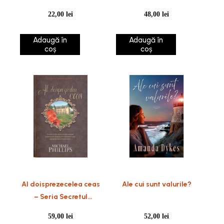
persoane de acelasi sex
22,00
lei
48,00
lei
Adaugă în
Adaugă în
coș
coș
Al doisprezecelea ceas
Ale cui sunt valurile?
– Seria Secretul
trandafirului – vol 1
59,00
lei
52,00
lei