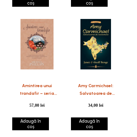
coș
coș
Amintirea unui
Amy Carmichael:
trandafir – seria
Salvatoarea de
Secretul Trandafirului –
nestemate – seria
57,00
lei
34,00
lei
vol 2
Biografii
Adaugă în
Adaugă în
coș
coș