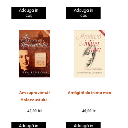
Adaugă în
Adaugă în
coș
coș
Am supravietuit
Amăgită de inima mea
Holocaustului.
Povestea Evei Schloss,
42,00
lei
40,00
lei
sora vitregă a Annei
Frank
Adaugă în
Adaugă în