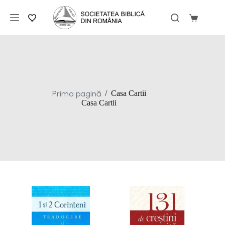
Sari
la
Coș
conținut
de
cumpărăt
Prima pagină
/
Casa Cartii
Casa Cartii