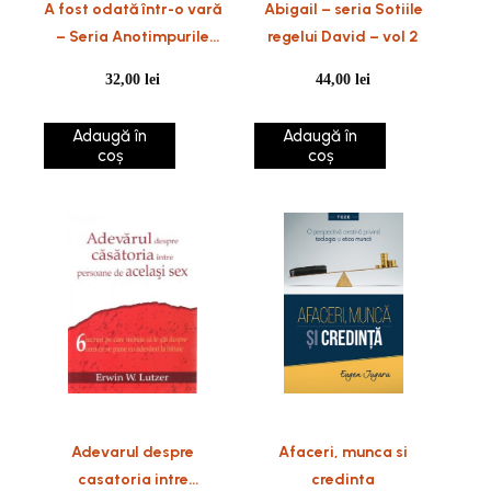
A fost odată într-o vară
Abigail – seria Sotiile
– Seria Anotimpurile
regelui David – vol 2
inimii, vol. 1
32,00
lei
44,00
lei
Adaugă în
Adaugă în
coș
coș
Adevarul despre
Afaceri, munca si
casatoria intre
credinta