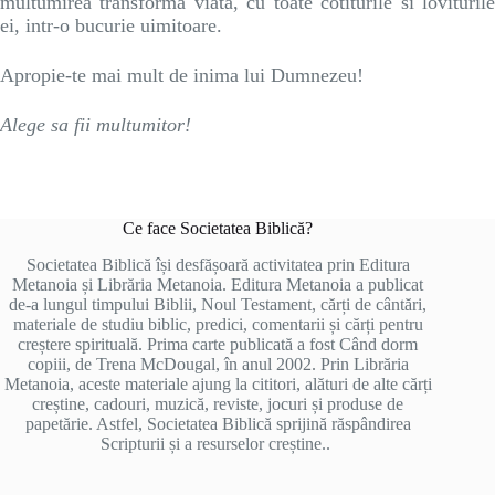
multumirea transforma viata, cu toate cotiturile si loviturile
ei, intr-o bucurie uimitoare.
Apropie-te mai mult de inima lui Dumnezeu!
Alege sa fii multumitor!
Ce face Societatea Biblică?
Societatea Biblică își desfășoară activitatea prin Editura
Metanoia și Librăria Metanoia. Editura Metanoia a publicat
de-a lungul timpului Biblii, Noul Testament, cărți de cântări,
materiale de studiu biblic, predici, comentarii și cărți pentru
creștere spirituală. Prima carte publicată a fost Când dorm
copiii, de Trena McDougal, în anul 2002. Prin Librăria
Metanoia, aceste materiale ajung la cititori, alături de alte cărți
creștine, cadouri, muzică, reviste, jocuri și produse de
papetărie. Astfel, Societatea Biblică sprijină răspândirea
Scripturii și a resurselor creștine..