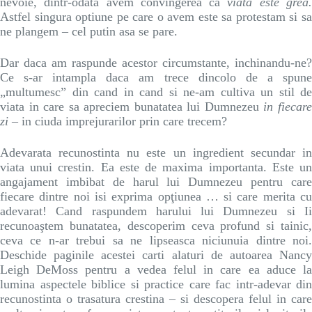
nevoie, dintr-odata avem convingerea ca
viata este grea
Astfel singura optiune pe care o avem este sa protestam si sa
ne plangem – cel putin asa se pare.
Dar daca am raspunde acestor circumstante, inchinandu-ne?
Ce s-ar intampla daca am trece dincolo de a spune
„multumesc” din cand in cand si ne-am cultiva un stil de
viata in care sa apreciem bunatatea lui Dumnezeu
in fiecar
zi
– in ciuda imprejurarilor prin care trecem?
Adevarata recunostinta nu este un ingredient secundar in
viata unui crestin. Ea este de maxima importanta. Este un
angajament imbibat de harul lui Dumnezeu pentru care
fiecare dintre noi isi exprima opţiunea … si care merita cu
adevarat! Cand raspundem harului lui Dumnezeu si Ii
recunoaştem bunatatea, descoperim ceva profund si tainic,
ceva ce n-ar trebui sa ne lipseasca niciunuia dintre noi.
Deschide paginile acestei carti alaturi de autoarea Nancy
Leigh DeMoss pentru a vedea felul in care ea aduce la
lumina aspectele biblice si practice care fac intr-adevar din
recunostinta o trasatura crestina – si descopera felul in care