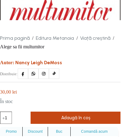
Prima pagină
Editura Metanoia
Viață creștină
/
/
/
Alege sa fii multumitor
Nancy Leigh DeMoss
Autor:
Distribuie:
30,00
lei
În stoc
Cantitate
Adaugă în coș
Alege
sa
fii
Promo
Discount
Buc
Comandă acum
multumitor