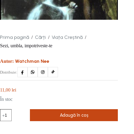
Prima pagină
Cărți
Viața Creștină
/
/
/
Sezi, umbla, impotriveste-te
Watchman Nee
Autor:
Distribuie:
11,00
lei
În stoc
Cantitate
Adaugă în coș
Sezi,
umbla,
impotriveste-
te