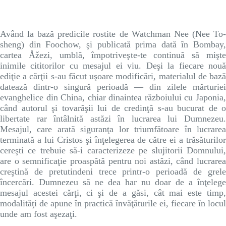
Având la bază predicile rostite de Watchman Nee (Nee To-
sheng) din Foochow, şi publicată prima dată în Bombay,
cartea Åžezi, umblă, împotriveşte-te continuă să mişte
inimile cititorilor cu mesajul ei viu. Deşi la fiecare nouă
ediţie a cărţii s-au făcut uşoare modificări, materialul de bază
datează dintr-o singură perioadă — din zilele mărturiei
evanghelice din China, chiar dinaintea războiului cu Japonia,
când autorul şi tovarăşii lui de credinţă s-au bucurat de o
libertate rar întâlnită astăzi în lucrarea lui Dumnezeu.
Mesajul, care arată siguranţa lor triumfătoare în lucrarea
terminată a lui Cristos şi înţelegerea de către ei a trăsăturilor
cereşti ce trebuie să-i caracterizeze pe slujitorii Domnului,
are o semnificaţie proaspătă pentru noi astăzi, când lucrarea
creştină de pretutindeni trece printr-o perioadă de grele
încercări. Dumnezeu să ne dea har nu doar de a înţelege
mesajul acestei cărţi, ci şi de a găsi, cât mai este timp,
modalităţi de apune în practică învăţăturile ei, fiecare în locul
unde am fost aşezaţi.