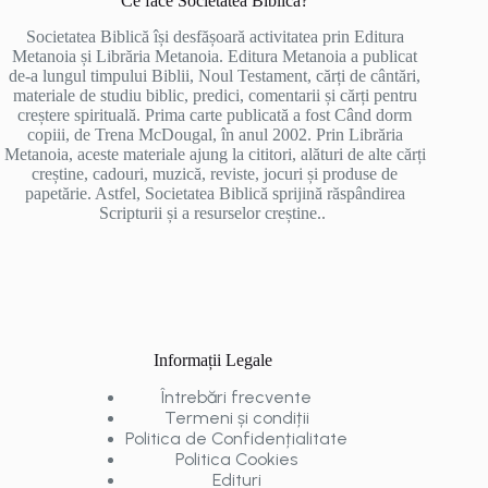
Ce face Societatea Biblică?
Societatea Biblică își desfășoară activitatea prin Editura
Metanoia și Librăria Metanoia. Editura Metanoia a publicat
de-a lungul timpului Biblii, Noul Testament, cărți de cântări,
materiale de studiu biblic, predici, comentarii și cărți pentru
creștere spirituală. Prima carte publicată a fost Când dorm
copiii, de Trena McDougal, în anul 2002. Prin Librăria
Metanoia, aceste materiale ajung la cititori, alături de alte cărți
creștine, cadouri, muzică, reviste, jocuri și produse de
papetărie. Astfel, Societatea Biblică sprijină răspândirea
Scripturii și a resurselor creștine..
Informații Legale
Întrebări frecvente
Termeni și condiții
Politica de Confidențialitate
Politica Cookies
Edituri