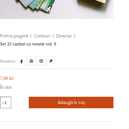
Prima pagină
Cadouri
Diverse
/
/
/
Set 32 carduri cu versete vol. 9
Distribuie:
7,00
lei
În stoc
Cantitate
Adaugă în coș
Set
32
carduri
cu
versete
vol.