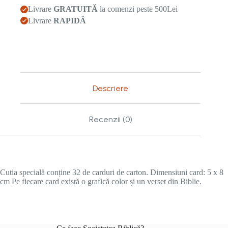
9
Livrare
GRATUITĂ
la comenzi peste 500Lei
Livrare
RAPIDĂ
Descriere
Recenzii (0)
Cutia specială conține 32 de carduri de carton. Dimensiuni card: 5 x 8
cm Pe fiecare card există o grafică color și un verset din Biblie.