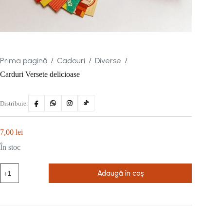
Prima pagină
Cadouri
Diverse
/
/
/
Carduri Versete delicioase
Distribuie:
7,00
lei
În stoc
Cantitate
Adaugă în coș
Carduri
Versete
delicioase