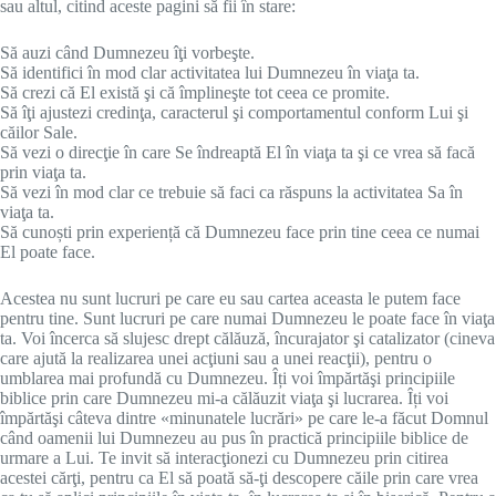
sau altul, citind aceste pagini să fii în stare:
Să auzi când Dumnezeu îţi vorbeşte.
Să identifici în mod clar activitatea lui Dumnezeu în viaţa ta.
Să crezi că El există şi că împlineşte tot ceea ce promite.
Să îţi ajustezi credinţa, caracterul şi comportamentul conform Lui şi
căilor Sale.
Să vezi o direcţie în care Se îndreaptă El în viaţa ta şi ce vrea să facă
prin viaţa ta.
Să vezi în mod clar ce trebuie să faci ca răspuns la activitatea Sa în
viaţa ta.
Să cunoști prin experiență că Dumnezeu face prin tine ceea ce numai
El poate face.
Acestea nu sunt lucruri pe care eu sau cartea aceasta le putem face
pentru tine. Sunt lucruri pe care numai Dumnezeu le poate face în viaţa
ta. Voi încerca să slujesc drept călăuză, încurajator şi catalizator (cineva
care ajută la realizarea unei acţiuni sau a unei reacţii), pentru o
umblarea mai profundă cu Dumnezeu. Îți voi împărtăşi principiile
biblice prin care Dumnezeu mi-a călăuzit viaţa şi lucrarea. Îți voi
împărtăşi câteva dintre «minunatele lucrări» pe care le-a făcut Domnul
când oamenii lui Dumnezeu au pus în practică principiile biblice de
urmare a Lui. Te invit să interacţionezi cu Dumnezeu prin citirea
acestei cărţi, pentru ca El să poată să-ţi descopere căile prin care vrea