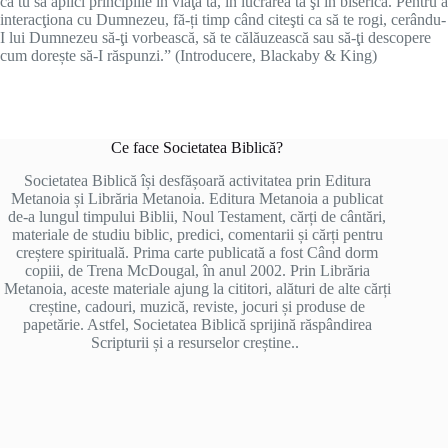
ca tu să aplici principiile în viaţa ta, în lucrarea ta şi în biserică. Pentru a
interacţiona cu Dumnezeu, fă-ți timp când citeşti ca să te rogi, cerându-
I lui Dumnezeu să-ţi vorbească, să te călăuzească sau să-ţi descopere
cum dorește să-I răspunzi.” (Introducere, Blackaby & King)
Ce face Societatea Biblică?
Societatea Biblică își desfășoară activitatea prin Editura
Metanoia și Librăria Metanoia. Editura Metanoia a publicat
de-a lungul timpului Biblii, Noul Testament, cărți de cântări,
materiale de studiu biblic, predici, comentarii și cărți pentru
creștere spirituală. Prima carte publicată a fost Când dorm
copiii, de Trena McDougal, în anul 2002. Prin Librăria
Metanoia, aceste materiale ajung la cititori, alături de alte cărți
creștine, cadouri, muzică, reviste, jocuri și produse de
papetărie. Astfel, Societatea Biblică sprijină răspândirea
Scripturii și a resurselor creștine..