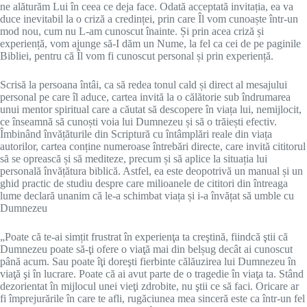
ne alăturăm Lui în ceea ce deja face. Odată acceptată invitația, ea va
duce inevitabil la o criză a credinței, prin care Îl vom cunoaște într-un
mod nou, cum nu L-am cunoscut înainte. Și prin acea criză și
experiență, vom ajunge să-I dăm un Nume, la fel ca cei de pe paginile
Bibliei, pentru că Îl vom fi cunoscut personal și prin experiență.
Scrisă la persoana întâi, ca să redea tonul cald și direct al mesajului
personal pe care îl aduce, cartea invită la o călătorie sub îndrumarea
unui mentor spiritual care a căutat să descopere în viața lui, nemijlocit,
ce înseamnă să cunoști voia lui Dumnezeu și să o trăiești efectiv.
Îmbinând învățăturile din Scriptură cu întâmplări reale din viața
autorilor, cartea conține numeroase întrebări directe, care invită cititorul
să se oprească și să mediteze, precum și să aplice la situația lui
personală învățătura biblică. Astfel, ea este deopotrivă un manual și un
ghid practic de studiu despre care milioanele de cititori din întreaga
lume declară unanim că le-a schimbat viața și i-a învățat să umble cu
Dumnezeu
„Poate că te-ai simțit frustrat în experienţa ta creştină, fiindcă ştii că
Dumnezeu poate să-ţi ofere o viaţă mai din belșug decât ai cunoscut
până acum. Sau poate îţi doreşti fierbinte călăuzirea lui Dumnezeu în
viaţă şi în lucrare. Poate că ai avut parte de o tragedie în viaţa ta. Stând
dezorientat în mijlocul unei vieţi zdrobite, nu ştii ce să faci. Oricare ar
fi împrejurările în care te afli, rugăciunea mea sinceră este ca într-un fel