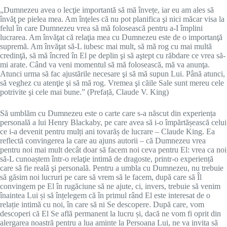
„Dumnezeu avea o lecţie importantă să mă învețe, iar eu am ales să
învăţ pe pielea mea. Am înţeles că nu pot planifica şi nici măcar visa la
felul în care Dumnezeu vrea să mă folosească pentru a-I împlini
lucrarea. Am învăţat că relaţia mea cu Dumnezeu este de o importanţă
supremă. Am învăţat să-L iubesc mai mult, să mă rog cu mai multă
credinţă, să mă încred în El pe deplin şi să aştept cu răbdare ce vrea să-
mi arate. Când va veni momentul să mă folosească, mă va anunţa.
Atunci urma să fac ajustările necesare şi să mă supun Lui. Până atunci,
să veghez cu atenţie şi să mă rog. Vremea şi căile Sale sunt mereu cele
potrivite şi cele mai bune.” (Prefață, Claude V. King)
Să umblăm cu Dumnezeu este o carte care s-a născut din experiența
personală a lui Henry Blackaby, pe care avea să i-o împărtășească celui
ce i-a devenit pentru mulți ani tovarăș de lucrare – Claude King. Ea
reflectă convingerea la care au ajuns autorii – că Dumnezeu vrea
pentru noi mai mult decât doar să facem noi ceva pentru El: vrea ca noi
să-L cunoaștem într-o relaţie intimă de dragoste, printr-o experiență
care să fie reală şi personală. Pentru a umbla cu Dumnezeu, nu trebuie
să găsim noi lucruri pe care să vrem să le facem, după care să Îl
convingem pe El în rugăciune să ne ajute, ci, invers, trebuie să venim
înaintea Lui și să înțelegem că în primul rând El este interesat de o
relație intimă cu noi, în care să ni Se descopere. După care, vom
descoperi că El Se află permanent la lucru și, dacă ne vom fi oprit din
alergarea noastră pentru a lua aminte la Persoana Lui, ne va invita să