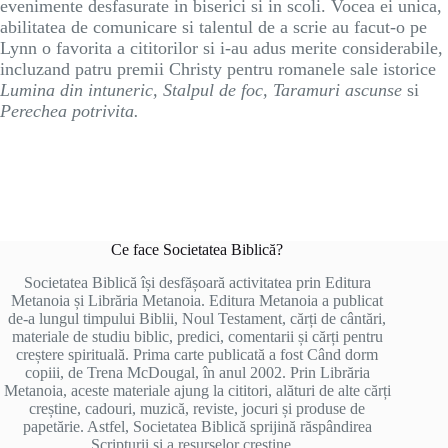
evenimente desfasurate in biserici si in scoli. Vocea ei unica,
abilitatea de comunicare si talentul de a scrie au facut-o pe
Lynn o favorita a cititorilor si i-au adus merite considerabile,
incluzand patru premii Christy pentru romanele sale istorice
Lumina din intuneric, Stalpul de foc, Taramuri ascunse
si
Perechea potrivita.
Ce face Societatea Biblică?
Societatea Biblică își desfășoară activitatea prin Editura
Metanoia și Librăria Metanoia. Editura Metanoia a publicat
de-a lungul timpului Biblii, Noul Testament, cărți de cântări,
materiale de studiu biblic, predici, comentarii și cărți pentru
creștere spirituală. Prima carte publicată a fost Când dorm
copiii, de Trena McDougal, în anul 2002. Prin Librăria
Metanoia, aceste materiale ajung la cititori, alături de alte cărți
creștine, cadouri, muzică, reviste, jocuri și produse de
papetărie. Astfel, Societatea Biblică sprijină răspândirea
Scripturii și a resurselor creștine..