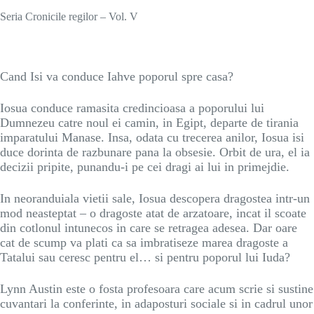
Seria Cronicile regilor – Vol. V
Cand Isi va conduce Iahve poporul spre casa?
Iosua conduce ramasita credincioasa a poporului lui
Dumnezeu catre noul ei camin, in Egipt, departe de tirania
imparatului Manase. Insa, odata cu trecerea anilor, Iosua isi
duce dorinta de razbunare pana la obsesie. Orbit de ura, el ia
decizii pripite, punandu-i pe cei dragi ai lui in primejdie.
In neoranduiala vietii sale, Iosua descopera dragostea intr-un
mod neasteptat – o dragoste atat de arzatoare, incat il scoate
din cotlonul intunecos in care se retragea adesea. Dar oare
cat de scump va plati ca sa imbratiseze marea dragoste a
Tatalui sau ceresc pentru el… si pentru poporul lui Iuda?
Lynn Austin este o fosta profesoara care acum scrie si sustine
cuvantari la conferinte, in adaposturi sociale si in cadrul unor