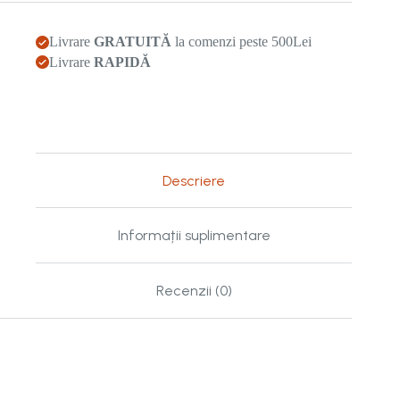
regilor
-
vol
Livrare
GRATUITĂ
la comenzi peste 500Lei
5
Livrare
RAPIDĂ
Descriere
Informații suplimentare
Recenzii (0)