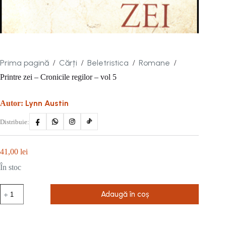
Prima pagină
Cărți
Beletristica
Romane
/
/
/
/
Printre zei – Cronicile regilor – vol 5
Lynn Austin
Autor:
Distribuie:
41,00
lei
În stoc
Cantitate
Adaugă în coș
Printre
zei
-
Cronicile