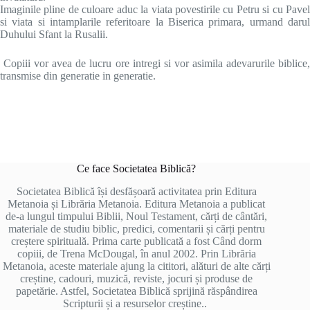
Imaginile pline de culoare aduc la viata povestirile cu Petru si cu Pavel
si viata si intamplarile referitoare la Biserica primara, urmand darul
Duhului Sfant la Rusalii.
Copiii vor avea de lucru ore intregi si vor asimila adevarurile biblice
transmise din generatie in generatie.
Ce face Societatea Biblică?
Societatea Biblică își desfășoară activitatea prin Editura
Metanoia și Librăria Metanoia. Editura Metanoia a publicat
de-a lungul timpului Biblii, Noul Testament, cărți de cântări,
materiale de studiu biblic, predici, comentarii și cărți pentru
creștere spirituală. Prima carte publicată a fost Când dorm
copiii, de Trena McDougal, în anul 2002. Prin Librăria
Metanoia, aceste materiale ajung la cititori, alături de alte cărți
creștine, cadouri, muzică, reviste, jocuri și produse de
papetărie. Astfel, Societatea Biblică sprijină răspândirea
Scripturii și a resurselor creștine..