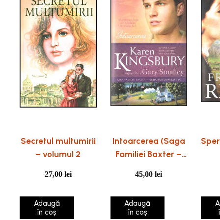
Secretul multumirii
Intoarcerea (Saga
Sper
– volumul 2
Familiei Baxter –
Seria
27,00
lei
45,00
lei
Rascumparare –
Cartea 3)
Adaugă
Adaugă
A
în coș
în coș