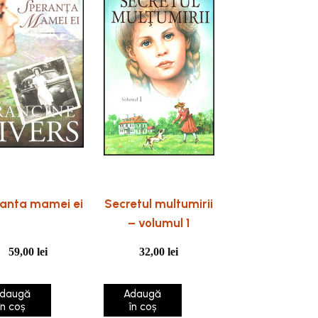
anta mamei ei
Secretul multumirii
– volumul 1
59,00
lei
32,00
lei
daugă
Adaugă
în coș
în coș