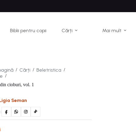
Biblii pentru copii
Cărți
Mai mult
pagină
Cărți
Beletristica
/
/
/
e
/
 din cioburi, vol. 1
Ligia Seman
:
i