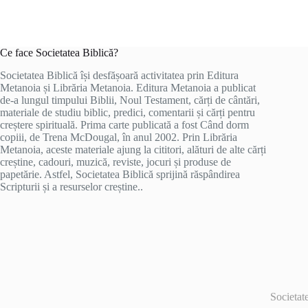
Ce face Societatea Biblică?
Societatea Biblică își desfășoară activitatea prin Editura
Metanoia și Librăria Metanoia. Editura Metanoia a publicat
de-a lungul timpului Biblii, Noul Testament, cărți de cântări,
materiale de studiu biblic, predici, comentarii și cărți pentru
creștere spirituală. Prima carte publicată a fost Când dorm
copiii, de Trena McDougal, în anul 2002. Prin Librăria
Metanoia, aceste materiale ajung la cititori, alături de alte cărți
creștine, cadouri, muzică, reviste, jocuri și produse de
papetărie. Astfel, Societatea Biblică sprijină răspândirea
Scripturii și a resurselor creștine..
Societa