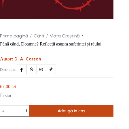
Prima pagină
Cărți
Viața Creștină
/
/
/
Până când, Doamne? Reflecții asupra suferinței și răului
D. A. Carson
Autor:
Distribuie:
67,00
lei
În stoc
Cantitate
Adaugă în coș
Până
când,
Doamne?
Reflecții