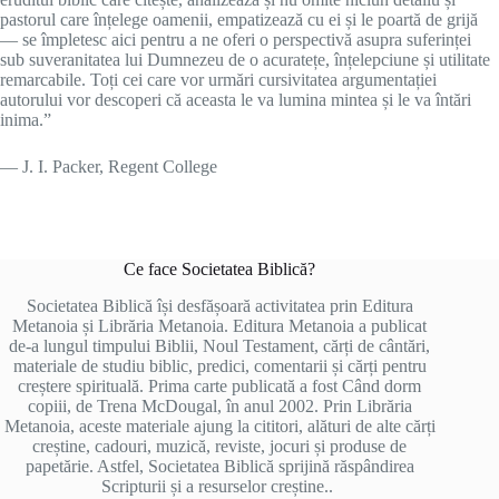
pastorul care înțelege oamenii, empatizează cu ei și le poartă de grijă
— se împletesc aici pentru a ne oferi o perspectivă asupra suferinței
sub suveranitatea lui Dumnezeu de o acuratețe, înțelepciune și utilitate
remarcabile. Toți cei care vor urmări cursivitatea argumentației
autorului vor descoperi că aceasta le va lumina mintea și le va întări
inima.”
— J. I. Packer, Regent College
Ce face Societatea Biblică?
Societatea Biblică își desfășoară activitatea prin Editura
Metanoia și Librăria Metanoia. Editura Metanoia a publicat
de-a lungul timpului Biblii, Noul Testament, cărți de cântări,
materiale de studiu biblic, predici, comentarii și cărți pentru
creștere spirituală. Prima carte publicată a fost Când dorm
copiii, de Trena McDougal, în anul 2002. Prin Librăria
Metanoia, aceste materiale ajung la cititori, alături de alte cărți
creștine, cadouri, muzică, reviste, jocuri și produse de
papetărie. Astfel, Societatea Biblică sprijină răspândirea
Scripturii și a resurselor creștine..