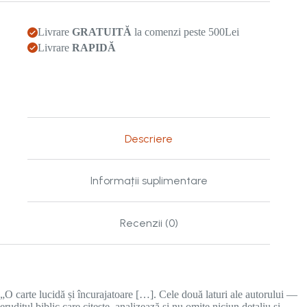
asupra
suferinței
și
Livrare
GRATUITĂ
la comenzi peste 500Lei
răului
Livrare
RAPIDĂ
Descriere
Informații suplimentare
Recenzii (0)
„O carte lucidă și încurajatoare […]. Cele două laturi ale autorului —
eruditul biblic care citește, analizează și nu omite niciun detaliu și