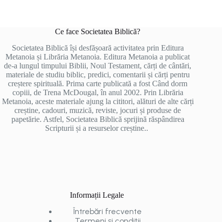
Ce face Societatea Biblică?
Societatea Biblică își desfășoară activitatea prin Editura
Metanoia și Librăria Metanoia. Editura Metanoia a publicat
de-a lungul timpului Biblii, Noul Testament, cărți de cântări,
materiale de studiu biblic, predici, comentarii și cărți pentru
creștere spirituală. Prima carte publicată a fost Când dorm
copiii, de Trena McDougal, în anul 2002. Prin Librăria
Metanoia, aceste materiale ajung la cititori, alături de alte cărți
creștine, cadouri, muzică, reviste, jocuri și produse de
papetărie. Astfel, Societatea Biblică sprijină răspândirea
Scripturii și a resurselor creștine..
Informații Legale
Întrebări frecvente
Termeni și condiții