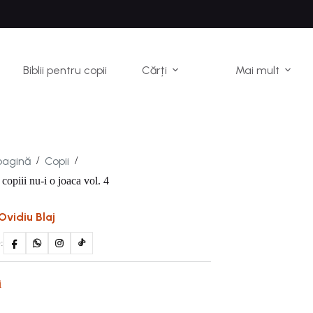
Biblii pentru copii
Cărți
Mai mult
pagină
Copii
/
/
 copiii nu-i o joaca vol. 4
Ovidiu Blaj
:
i