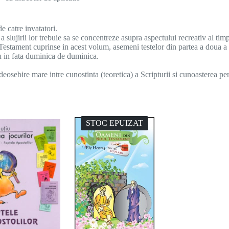
de catre invatatori.
a slujirii lor trebuie sa se concentreze asupra aspectului recreativ al timp
l Testament cuprinse in acest volum, asemeni testelor din partea a doua 
au in fata duminica de duminica.
 deosebire mare intre cunostinta (teoretica) a Scripturii si cunoasterea pe
STOC EPUIZAT