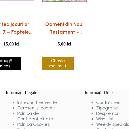
tea jocurilor
Oameni din Noul
l. 7 – Faptele
Testament –
Apostolilor
povestiri pentru
15,00
lei
5,00
lei
scolari
daugă
Citește
în coș
mai mult
Informații Legale
Informații Utile
Întrebări frecvente
Contul meu
Termeni și condiții
Tipografie
Politica de
Despre noi
Confidențialitate
Wish List
Politica Cookies
Weekly specials