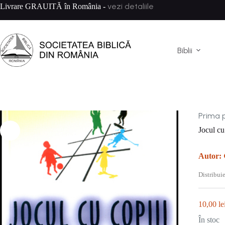
Sari
vezi detaliile
Livrare GRAUITĂ în România -
la
conținut
Biblii
Prima 
Jocul cu
Autor:
Distribuie
10,00
le
În stoc