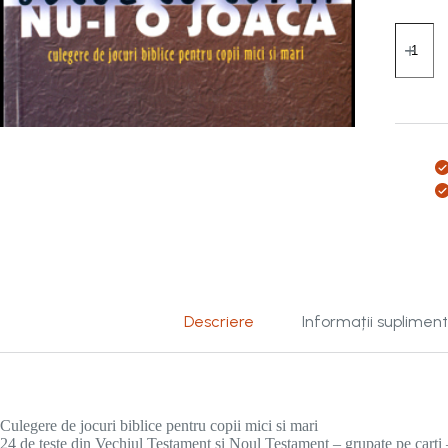
Cantitat
Jocul
cu
copiii
nu-
i
o
joaca
vol.
4
Descriere
Informații suplimen
Culegere de jocuri biblice pentru copii mici si mari
24 de teste din Vechiul Testament si Noul Testament – grupate pe carti –