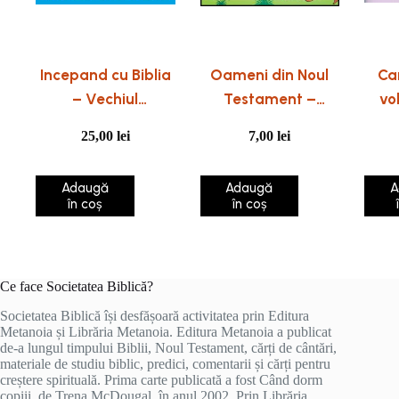
Incepand cu Biblia
Oameni din Noul
Car
– Vechiul
Testament –
vo
Testament
povestiri pentru
25,00
lei
7,00
lei
prescolari
Adaugă
Adaugă
A
în coș
în coș
Ce face Societatea Biblică?
Societatea Biblică își desfășoară activitatea prin Editura
Metanoia și Librăria Metanoia. Editura Metanoia a publicat
de-a lungul timpului Biblii, Noul Testament, cărți de cântări,
materiale de studiu biblic, predici, comentarii și cărți pentru
creștere spirituală. Prima carte publicată a fost Când dorm
copiii, de Trena McDougal, în anul 2002. Prin Librăria