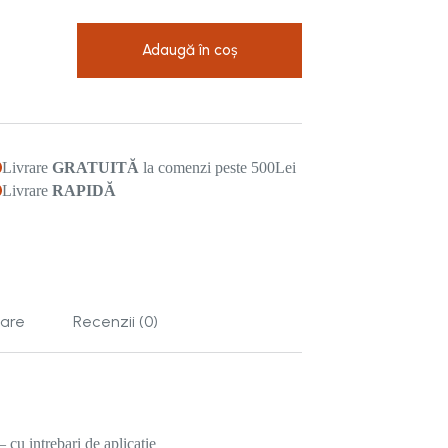
e
Adaugă în coș
Livrare
GRATUITĂ
la comenzi peste 500Lei
Livrare
RAPIDĂ
tare
Recenzii (0)
 cu intrebari de aplicatie