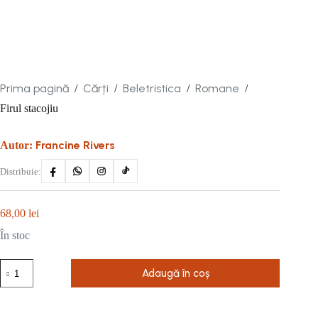
Prima pagină
Cărți
Beletristica
Romane
/
/
/
/
Firul stacojiu
Francine Rivers
Autor:
Distribuie:
68,00
lei
În stoc
Cantitate
Adaugă în coș
Firul
stacojiu