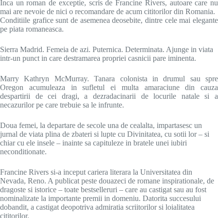
Inca un roman de exceptie, scris de Francine Rivers, autoare care nu
mai are nevoie de nici o recomandare de acum cititorilor din Romania.
Conditiile grafice sunt de asemenea deosebite, dintre cele mai elegante
pe piata romaneasca.
Sierra Madrid. Femeia de azi. Puternica. Determinata. Ajunge in viata
intr-un punct in care destramarea propriei casnicii pare iminenta.
Marry Kathryn McMurray. Tanara colonista in drumul sau spre
Oregon acumuleaza in sufletul ei multa amaraciune din cauza
despartirii de cei dragi, a dezradacinarii de locurile natale si a
necazurilor pe care trebuie sa le infrunte.
Doua femei, la departare de secole una de cealalta, impartasesc un
jurnal de viata plina de zbateri si lupte cu Divinitatea, cu sotii lor – si
chiar cu ele insele – inainte sa capituleze in bratele unei iubiri
neconditionate.
Francine Rivers si-a inceput cariera literara la Universitatea din
Nevada, Reno. A publicat peste douazeci de romane inspirationale, de
dragoste si istorice – toate bestselleruri – care au castigat sau au fost
nominalizate la importante premii in domeniu. Datorita succesului
dobandit, a castigat deopotriva admiratia scriitorilor si loialitatea
cititorilor.