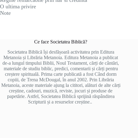
O ultima privire
Note
Ce face Societatea Biblică?
Societatea Biblică își desfășoară activitatea prin Editura
Metanoia și Librăria Metanoia. Editura Metanoia a publicat
de-a lungul timpului Biblii, Noul Testament, cărți de cântări,
materiale de studiu biblic, predici, comentarii și cărți pentru
creștere spirituală. Prima carte publicată a fost Când dorm
copiii, de Trena McDougal, în anul 2002. Prin Librăria
Metanoia, aceste materiale ajung la cititori, alături de alte cărți
creștine, cadouri, muzică, reviste, jocuri și produse de
papetărie. Astfel, Societatea Biblică sprijină răspândirea
Scripturii și a resurselor creștine..