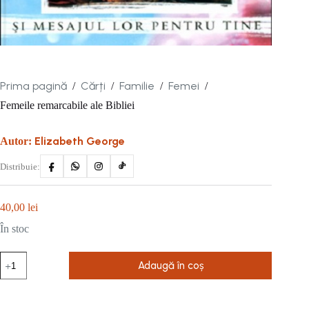
Prima pagină
Cărți
Familie
Femei
/
/
/
/
Femeile remarcabile ale Bibliei
Elizabeth George
Autor:
Distribuie:
40,00
lei
În stoc
Cantitate
Adaugă în coș
Femeile
remarcabile
ale
Bibliei