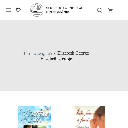
Sari
la
Coș
conținut
de
cumpărăt
Prima pagină
/
Elizabeth George
Elizabeth George