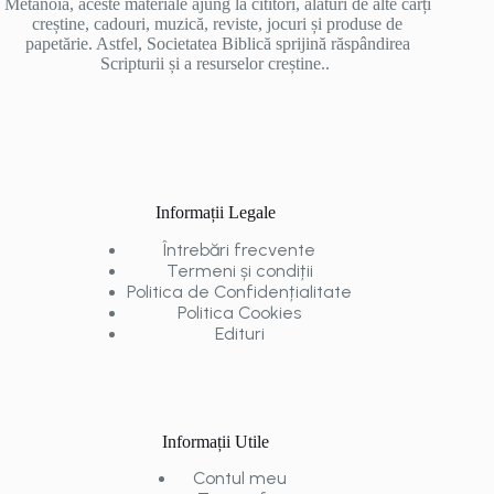
Metanoia, aceste materiale ajung la cititori, alături de alte cărți
creștine, cadouri, muzică, reviste, jocuri și produse de
papetărie. Astfel, Societatea Biblică sprijină răspândirea
Scripturii și a resurselor creștine..
Informații Legale
Întrebări frecvente
Termeni și condiții
Politica de Confidențialitate
Politica Cookies
Edituri
Informații Utile
Contul meu