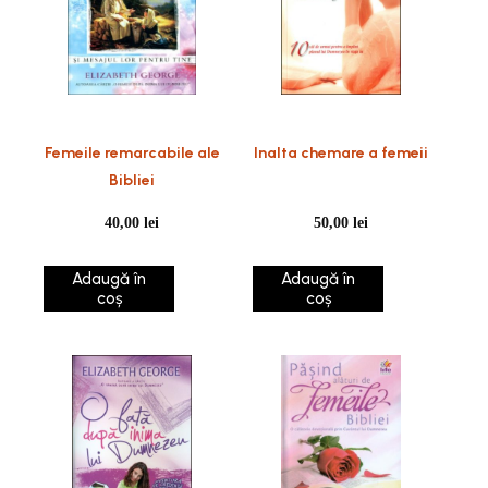
Femeile remarcabile ale
Inalta chemare a femeii
Bibliei
40,00
lei
50,00
lei
Adaugă în
Adaugă în
coș
coș