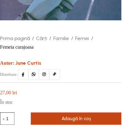
Prima pagină
Cărți
Familie
Femei
/
/
/
/
Femeia curajoasa
June Curtis
Autor:
Distribuie:
27,00
lei
În stoc
Cantitate
Adaugă în coș
Femeia
curajoasa