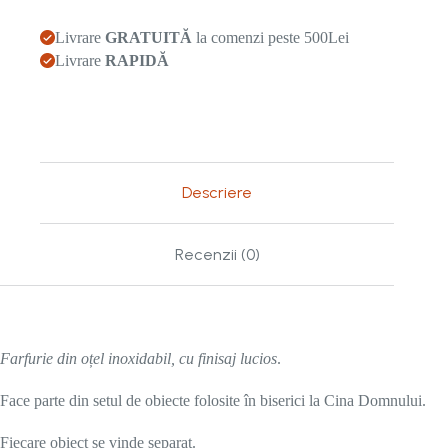
lucios
Livrare
GRATUITĂ
la comenzi peste 500Lei
Livrare
RAPIDĂ
Descriere
Recenzii (0)
Farfurie din oțel inoxidabil, cu finisaj lucios
.
Face parte din setul de obiecte folosite în biserici la Cina Domnului.
Fiecare obiect se vinde separat.