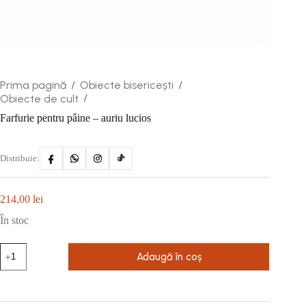
Prima pagină
Obiecte bisericești
/
/
Obiecte de cult
/
Farfurie pentru pâine – auriu lucios
Distribuie:
214,00
lei
În stoc
Cantitate
Adaugă în coș
Farfurie
pentru
pâine
-
auriu