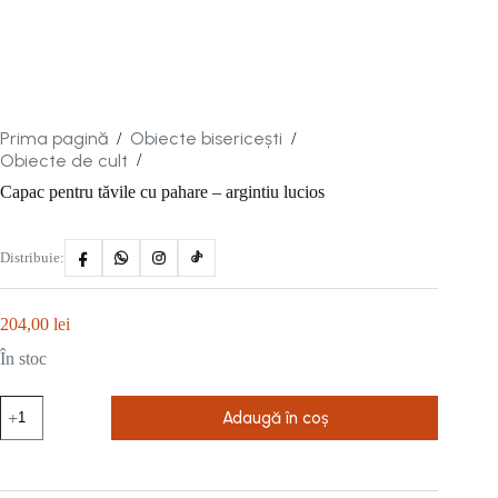
Prima pagină
Obiecte bisericești
/
/
Obiecte de cult
/
Capac pentru tăvile cu pahare – argintiu lucios
Distribuie:
204,00
lei
În stoc
Cantitate
Adaugă în coș
Capac
pentru
tăvile
cu
pahare