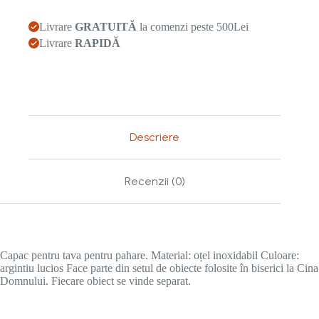
-
argintiu
Livrare
GRATUITĂ
la comenzi peste 500Lei
lucios
Livrare
RAPIDĂ
Descriere
Recenzii (0)
Capac pentru tava pentru pahare. Material: oțel inoxidabil Culoare:
argintiu lucios Face parte din setul de obiecte folosite în biserici la Cina
Domnului. Fiecare obiect se vinde separat.