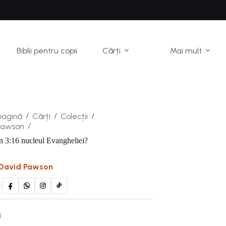
Biblii pentru copii
Cărți
Mai mult
pagină
Cărți
Colecții
/
/
/
Pawson
/
n 3:16 nucleul Evangheliei?
David Pawson
:
i