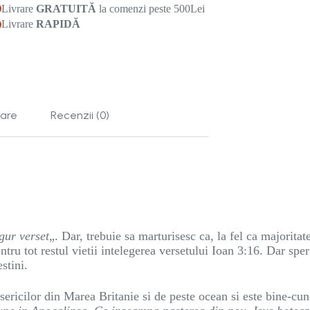
Livrare
GRATUITĂ
la comenzi peste 500Lei
Livrare
RAPIDĂ
tare
Recenzii (0)
gur verset
„. Dar, trebuie sa marturisesc ca, la fel ca majoritate
ntru tot restul vietii intelegerea versetului Ioan 3:16. Dar sper
stini.
sericilor din Marea Britanie si de peste ocean si este bine-cun