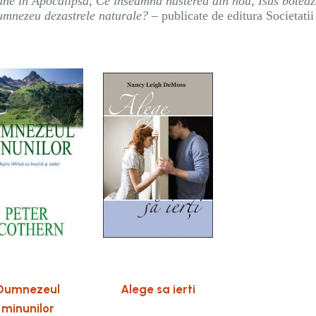
une in Apocalipsa, Ce inseamna nasterea din nou, Isus boteaz
Dumnezeu dezastrele naturale?
– publicate de editura Societati
Dumnezeul
Alege sa ierti
minunilor