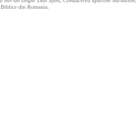
a intr-un singur Duh Sfant, Conducerea apartine barbatilor,
i Biblice din Romania.