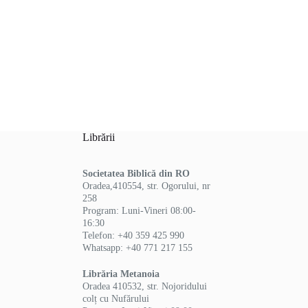
Librării
Societatea Biblică din RO
Oradea,410554, str. Ogorului, nr
258
Program: Luni-Vineri 08:00-
16:30
Telefon: +40 359 425 990
Whatsapp: +40 771 217 155
Librăria Metanoia
Oradea 410532, str. Nojoridului
colț cu Nufărului