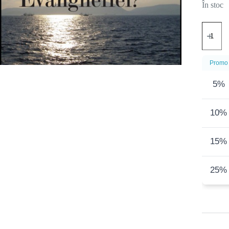
În stoc
Cantitat
Este
Ioan
3:16
nucleul
Promo
Evanghel
5%
10%
15%
25%