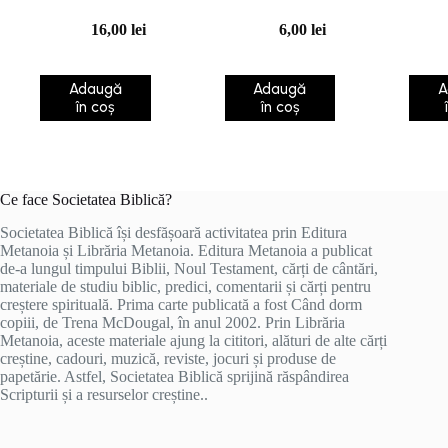
Evanghelia
16,00
lei
6,00
lei
neprihanirii
Adaugă
Adaugă
A
în coș
în coș
Ce face Societatea Biblică?
Societatea Biblică își desfășoară activitatea prin Editura
Metanoia și Librăria Metanoia. Editura Metanoia a publicat
de-a lungul timpului Biblii, Noul Testament, cărți de cântări,
materiale de studiu biblic, predici, comentarii și cărți pentru
creștere spirituală. Prima carte publicată a fost Când dorm
copiii, de Trena McDougal, în anul 2002. Prin Librăria
Metanoia, aceste materiale ajung la cititori, alături de alte cărți
creștine, cadouri, muzică, reviste, jocuri și produse de
papetărie. Astfel, Societatea Biblică sprijină răspândirea
Scripturii și a resurselor creștine..