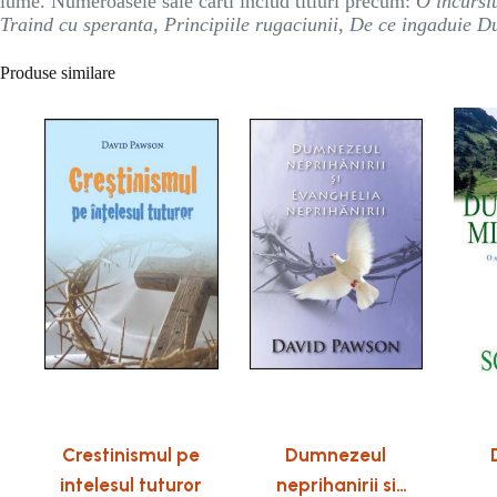
lume. Numeroasele sale carti includ titluri precum:
O incursi
Traind cu speranta, Principiile rugaciunii, De ce ingaduie 
Produse similare
Crestinismul pe
Dumnezeul
intelesul tuturor
neprihanirii si