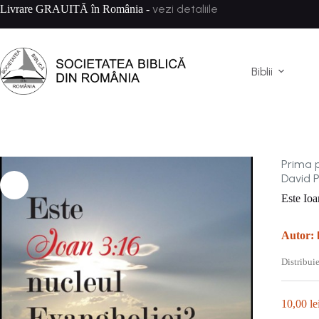
Sari
vezi detaliile
Livrare GRAUITĂ în România -
la
conținut
Biblii
Prima 
David 
Este Ioa
Autor:
Distribuie
10,00
le