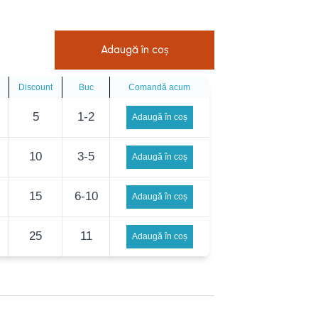
e
Adaugă în coș
Discount
Buc
Comandă acum
iei?
5
1-2
Adaugă în coș
10
3-5
Adaugă în coș
15
6-10
Adaugă în coș
25
11
Adaugă în coș