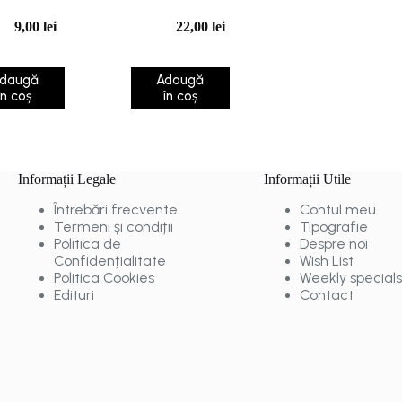
9,00
lei
22,00
lei
daugă
Adaugă
în coș
în coș
Informații Legale
Informații Utile
Întrebări frecvente
Contul meu
Termeni și condiții
Tipografie
Politica de
Despre noi
Confidențialitate
Wish List
Politica Cookies
Weekly specials
Edituri
Contact