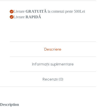
țărm
Livrare
GRATUITĂ
la comenzi peste 500Lei
Livrare
RAPIDĂ
Descriere
Informații suplimentare
Recenzii (0)
Description