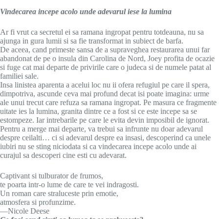
Vindecarea incepe acolo unde adevarul iese la lumina
Ar fi vrut ca secretul ei sa ramana ingropat pentru totdeauna, nu sa
ajunga in gura lumii si sa fie transformat in subiect de barfa.
De aceea, cand primeste sansa de a supraveghea restaurarea unui far
abandonat de pe o insula din Carolina de Nord, Joey profita de ocazie
si fuge cat mai departe de privirile care o judeca si de numele patat al
familiei sale.
Insa linistea aparenta a acelui loc nu ii ofera refugiul pe care il spera,
dimpotriva, ascunde ceva mai profund decat isi poate imagina: urme
ale unui trecut care refuza sa ramana ingropat. Pe masura ce fragmente
uitate ies la lumina, granita dintre ce a fost si ce este incepe sa se
estompeze. Iar intrebarile pe care le evita devin imposibil de ignorat.
Pentru a merge mai departe, va trebui sa infrunte nu doar adevarul
despre ceilalti… ci si adevarul despre ea insasi, descoperind ca unele
iubiri nu se sting niciodata si ca vindecarea incepe acolo unde ai
curajul sa descoperi cine esti cu adevarat.
Captivant si tulburator de frumos,
te poarta intr-o lume de care te vei indragosti.
Un roman care straluceste prin emotie,
atmosfera si profunzime.
—Nicole Deese