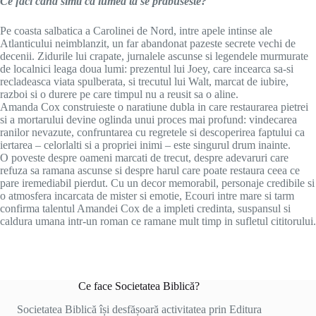
Ce faci cand simti ca lumea ta se prabuseste?
Pe coasta salbatica a Carolinei de Nord, intre apele intinse ale
Atlanticului neimblanzit, un far abandonat pazeste secrete vechi de
decenii. Zidurile lui crapate, jurnalele ascunse si legendele murmurate
de localnici leaga doua lumi: prezentul lui Joey, care incearca sa-si
recladeasca viata spulberata, si trecutul lui Walt, marcat de iubire,
razboi si o durere pe care timpul nu a reusit sa o aline.
Amanda Cox construieste o naratiune dubla in care restaurarea pietrei
si a mortarului devine oglinda unui proces mai profund: vindecarea
ranilor nevazute, confruntarea cu regretele si descoperirea faptului ca
iertarea – celorlalti si a propriei inimi – este singurul drum inainte.
O poveste despre oameni marcati de trecut, despre adevaruri care
refuza sa ramana ascunse si despre harul care poate restaura ceea ce
pare iremediabil pierdut. Cu un decor memorabil, personaje credibile si
o atmosfera incarcata de mister si emotie, Ecouri intre mare si tarm
confirma talentul Amandei Cox de a impleti credinta, suspansul si
caldura umana intr-un roman ce ramane mult timp in sufletul cititorului.
Ce face Societatea Biblică?
Societatea Biblică își desfășoară activitatea prin Editura