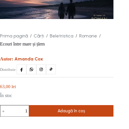
Prima pagină
Cărți
Beletristica
Romane
/
/
/
/
Ecouri între mare și țărm
Amanda Cox
Autor:
Distribuie:
63,00
lei
În stoc
Cantitate
Adaugă în coș
Ecouri
între
mare
și