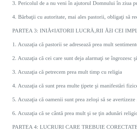
3. Pericolul de a nu veni în ajutorul Domnului în ziua pu
4. Bărbaţii cu autoritate, mai ales pastorii, obligaţi să
PARTEA 3: INIÅ¢IATORII LUCRÄ‚RII ÅžI CEI I
1. Acuzaţia că pastorii se adresează prea mult sentiment
2. Acuzaţia că cei care sunt deja alarmaţi se îngrozesc şi
3. Acuzaţia că petrecem prea mult timp cu religia
4. Acuzaţia că sunt prea multe ţipete şi manifestări fizic
5. Acuzaţia că oamenii sunt prea zeloşi să se avertizeze 
6. Acuzaţia că se cântă prea mult şi se ţin adunări religi
PARTEA 4: LUCRURI CARE TREBUIE CORECTATE