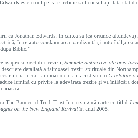
Edwards este omul pe care trebuie să-l consultaţi. Iată sfatul 
zirii ca Jonathan Edwards. În cartea sa (ca oriunde altundeva) 
octrină, între auto-condamnarea paralizantă şi auto-înălţarea ar
 după Biblie.”
ce asupra subiectului trezirii,
Semnele distinctive ale unei luc
o descriere detaliată a faimoasei treziri spirituale din Northam
 aceste două lucrări am mai inclus în acest volum
O relatare a
aduce lumină cu privire la adevărata trezire şi va înflăcăra dor
a noastră.
ura The Banner of Truth Trust într-o singură carte cu titlul
Jon
ughts on the New England Revival
în anul 2005.