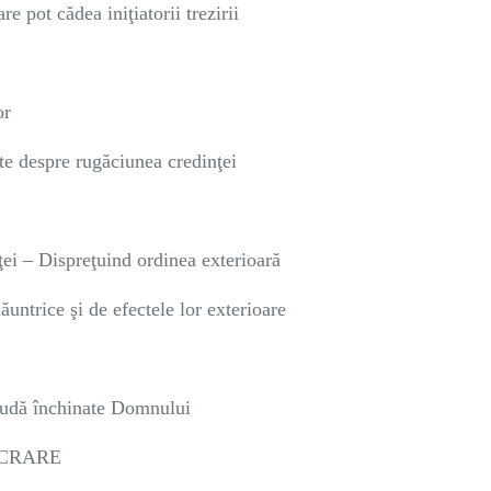
re pot cădea iniţiatorii trezirii
or
ite despre rugăciunea credinţei
nţei – Dispreţuind ordinea exterioară
ăuntrice şi de efectele lor exterioare
 laudă închinate Domnului
UCRARE