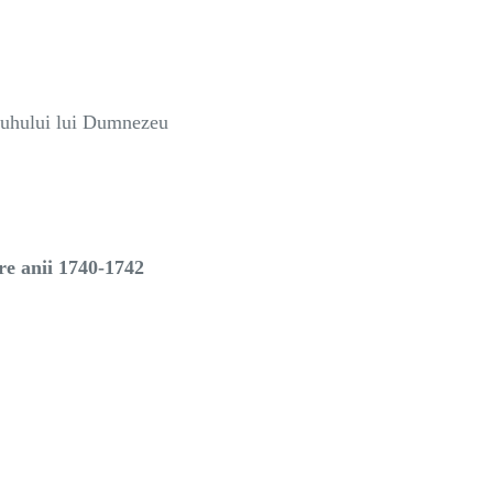
 Duhului lui Dumnezeu
tre anii 1740-1742