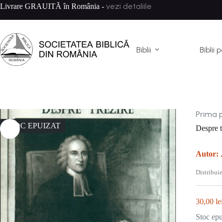
Sari
vezi detaliile
Livrare GRAUITĂ în România -
la
conținut
Biblii
Biblii 
Prima 
STOC EPUIZAT
Despre t
Autor:
Distribuie
30,00
le
Stoc epu