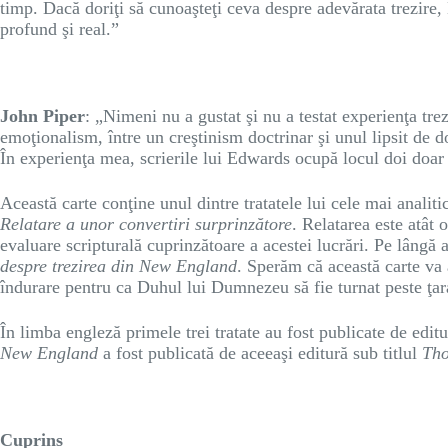
timp. Dacă doriţi să cunoaşteţi ceva despre adevărata trezire, 
profund şi real.”
John Piper
: „Nimeni nu a gustat şi nu a testat experienţa tre
emoţionalism, între un creştinism doctrinar şi unul lipsit de d
În experienţa mea, scrierile lui Edwards ocupă locul doi doar
Această carte conţine unul dintre tratatele lui cele mai analiti
Relatare a unor convertiri surprinzătore
. Relatarea este atât 
evaluare scripturală cuprinzătoare a acestei lucrări. Pe lângă
despre trezirea din New England
. Sperăm că această carte va 
îndurare pentru ca Duhul lui Dumnezeu să fie turnat peste ţar
În limba engleză primele trei tratate au fost publicate de edit
New England
a fost publicată de aceeaşi editură sub titlul
Tho
Cuprins