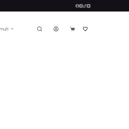
mult
Coș
de
cumpărături