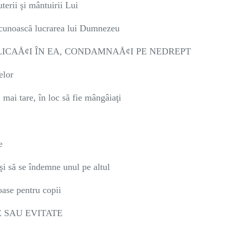
terii şi mântuirii Lui
 recunoască lucrarea lui Dumnezeu
MPLICAÅ¢I ÎN EA, CONDAMNAÅ¢I PE NEDREPT
elor
 mai tare, în loc să fie mângâiaţi
e
şi să se îndemne unul pe altul
oase pentru copii
 SAU EVITATE