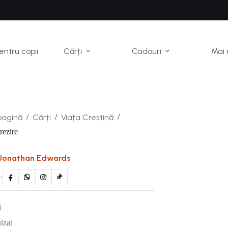
pentru copii
Cărți
Cadouri
Mai 
pagină
Cărți
Viața Creștină
/
/
/
rezire
Jonathan Edwards
:
i
izat