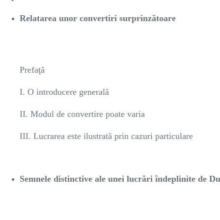
Relatarea unor convertiri surprinzătoare
Prefaţă
I. O introducere generală
II. Modul de convertire poate varia
III. Lucrarea este ilustrată prin cazuri particulare
Semnele distinctive ale unei lucrări îndeplinite de 