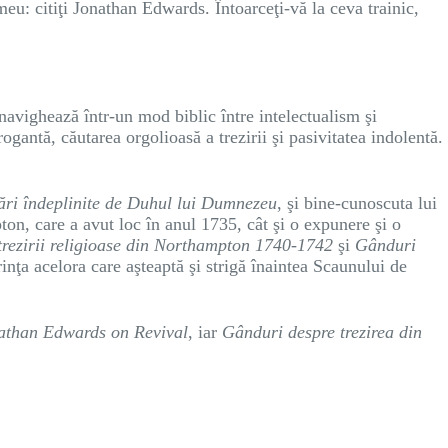
meu: citiţi Jonathan Edwards. Întoarceţi-vă la ceva trainic,
navighează într-un mod biblic între intelectualism şi
ogantă, căutarea orgolioasă a trezirii şi pasivitatea indolentă.
rări îndeplinite de Duhul lui Dumnezeu
, şi bine-cunoscuta lui
pton, care a avut loc în anul 1735, cât şi o expunere şi o
 trezirii religioase din Northampton 1740-1742
şi
Gânduri
inţa acelora care aşteaptă şi strigă înaintea Scaunului de
athan Edwards on Revival
, iar
Gânduri despre trezirea din