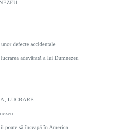
MNEZEU
a unor defecte accidentale
te lucrarea adevărată a lui Dumnezeu
TÄ‚ LUCRARE
mnezeu
ii poate să înceapă în America