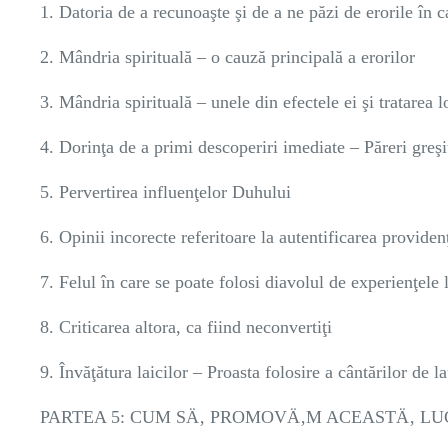
1. Datoria de a recunoaşte şi de a ne păzi de erorile în ca
2. Mândria spirituală – o cauză principală a erorilor
3. Mândria spirituală – unele din efectele ei şi tratarea l
4. Dorinţa de a primi descoperiri imediate – Păreri greş
5. Pervertirea influenţelor Duhului
6. Opinii incorecte referitoare la autentificarea provide
7. Felul în care se poate folosi diavolul de experienţele l
8. Criticarea altora, ca fiind neconvertiţi
9. Învăţătura laicilor – Proasta folosire a cântărilor de
PARTEA 5: CUM SÄ‚ PROMOVÄ‚M ACEASTÄ‚ L