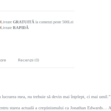
Livrare
GRATUITĂ
la comenzi peste 500Lei
Livrare
RAPIDĂ
tare
Recenzii (0)
ru lucrarea mea, nu trebuie să devin mai înţelept, ci mai umil.”
entru starea actuală a creştinismului ca Jonathan Edwards… A 