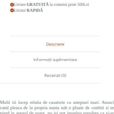
trainice
Livrare
GRATUITĂ
la comenzi peste 500Lei
in
Livrare
RAPIDĂ
casnicia
ta
Descriere
Informații suplimentare
Recenzii (0)
Multi isi incep relatia de casatorie cu asteptari mari. Atunci
cand pleaca de la propria nunta sub o ploaie de confeti si se
pierd in apusul de soare, nu isi pot imagina vreodata ca si-ar