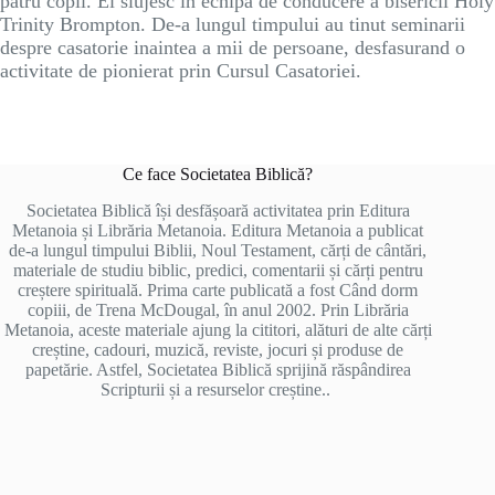
patru copii. Ei slujesc in echipa de conducere a bisericii Holy
Trinity Brompton. De-a lungul timpului au tinut seminarii
despre casatorie inaintea a mii de persoane, desfasurand o
activitate de pionierat prin Cursul Casatoriei.
Ce face Societatea Biblică?
Societatea Biblică își desfășoară activitatea prin Editura
Metanoia și Librăria Metanoia. Editura Metanoia a publicat
de-a lungul timpului Biblii, Noul Testament, cărți de cântări,
materiale de studiu biblic, predici, comentarii și cărți pentru
creștere spirituală. Prima carte publicată a fost Când dorm
copiii, de Trena McDougal, în anul 2002. Prin Librăria
Metanoia, aceste materiale ajung la cititori, alături de alte cărți
creștine, cadouri, muzică, reviste, jocuri și produse de
papetărie. Astfel, Societatea Biblică sprijină răspândirea
Scripturii și a resurselor creștine..