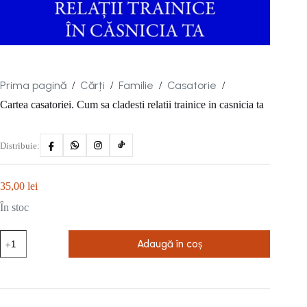
Prima pagină
Cărți
Familie
Casatorie
/
/
/
/
Cartea casatoriei. Cum sa cladesti relatii trainice in casnicia ta
Distribuie:
35,00
lei
În stoc
Cantitate
Adaugă în coș
Cartea
casatoriei.
Cum
sa
cladesti
relatii