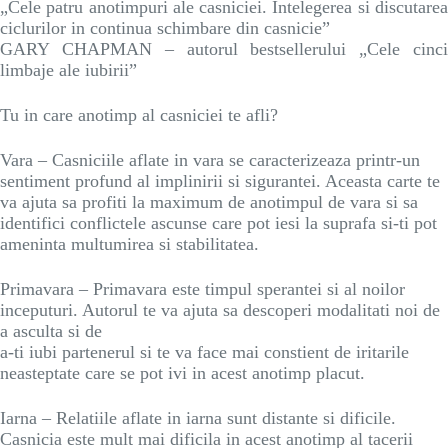
„Cele patru anotimpuri ale casniciei. Intelegerea si discutarea
ciclurilor in continua schimbare din casnicie”
GARY CHAPMAN – autorul bestsellerului „Cele cinci
limbaje ale iubirii”
Tu in care anotimp al casniciei te afli?
Vara – Casniciile aflate in vara se caracterizeaza printr-un
sentiment profund al implinirii si sigurantei. Aceasta carte te
va ajuta sa profiti la maximum de anotimpul de vara si sa
identifici conflictele ascunse care pot iesi la suprafa si-ti pot
ameninta multumirea si stabilitatea.
Primavara – Primavara este timpul sperantei si al noilor
inceputuri. Autorul te va ajuta sa descoperi modalitati noi de
a asculta si de
a-ti iubi partenerul si te va face mai constient de iritarile
neasteptate care se pot ivi in acest anotimp placut.
Iarna – Relatiile aflate in iarna sunt distante si dificile.
Casnicia este mult mai dificila in acest anotimp al tacerii