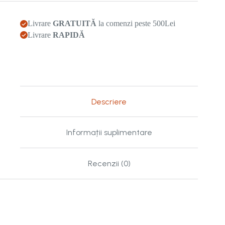
casniciei
Livrare
GRATUITĂ
la comenzi peste 500Lei
Livrare
RAPIDĂ
Descriere
Informații suplimentare
Recenzii (0)