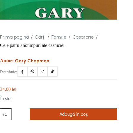
Prima pagină
Cărți
Familie
Casatorie
/
/
/
/
Cele patru anotimpuri ale casniciei
Gary Chapman
Autor:
Distribuie:
34,00
lei
În stoc
Cantitate
Adaugă în coș
Cele
patru
anotimpuri
ale