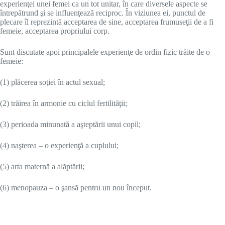
experienţei unei femei ca un tot unitar, în care diversele aspecte se
întrepătrund şi se influenţează reciproc. În viziunea ei, punctul de
plecare îl reprezintă acceptarea de sine, acceptarea frumuseţii de a fi
femeie, acceptarea propriului corp.
Sunt discutate apoi principalele experienţe de ordin fizic trăite de o
femeie:
(1) plăcerea soţiei în actul sexual;
(2) trăirea în armonie cu ciclul fertilităţii;
(3) perioada minunată a aşteptării unui copil;
(4) naşterea – o experienţă a cuplului;
(5) arta maternă a alăptării;
(6) menopauza – o şansă pentru un nou început.