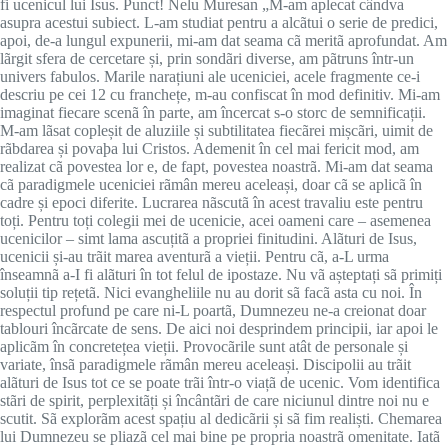
fi ucenicul lui Isus. Punct! Nelu Muresan „M-am aplecat cândva
asupra acestui subiect. L-am studiat pentru a alcãtui o serie de predici,
apoi, de-a lungul expunerii, mi-am dat seama cã meritã aprofundat. Am
lãrgit sfera de cercetare și, prin sondãri diverse, am pãtruns într-un
univers fabulos. Marile narațiuni ale uceniciei, acele fragmente ce-i
descriu pe cei 12 cu franchețe, m-au confiscat în mod definitiv. Mi-am
imaginat fiecare scenã în parte, am încercat s-o storc de semnificații.
M-am lãsat copleșit de aluziile și subtilitatea fiecãrei mișcãri, uimit de
rãbdarea și povaþa lui Cristos. Ademenit în cel mai fericit mod, am
realizat cã povestea lor e, de fapt, povestea noastrã. Mi-am dat seama
cã paradigmele uceniciei rãmân mereu aceleași, doar cã se aplicã în
cadre și epoci diferite. Lucrarea nãscutã în acest travaliu este pentru
toți. Pentru toți colegii mei de ucenicie, acei oameni care – asemenea
ucenicilor – simt lama ascuțitã a propriei finitudini. Alãturi de Isus,
ucenicii și-au trãit marea aventurã a vieții. Pentru cã, a-L urma
înseamnã a-I fi alãturi în tot felul de ipostaze. Nu vã așteptați sã primiți
soluții tip rețetã. Nici evangheliile nu au dorit sã facã asta cu noi. În
respectul profund pe care ni-L poartã, Dumnezeu ne-a creionat doar
tablouri încãrcate de sens. De aici noi desprindem principii, iar apoi le
aplicãm în concretețea vieții. Provocãrile sunt atât de personale și
variate, însã paradigmele rãmân mereu aceleași. Discipolii au trãit
alãturi de Isus tot ce se poate trãi într-o viațã de ucenic. Vom identifica
stãri de spirit, perplexitãți și încântãri de care niciunul dintre noi nu e
scutit. Sã explorãm acest spațiu al dedicãrii și sã fim realiști. Chemarea
lui Dumnezeu se pliazã cel mai bine pe propria noastrã omenitate. Iatã