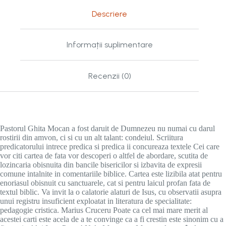
Descriere
Informații suplimentare
Recenzii (0)
Pastorul Ghita Mocan a fost daruit de Dumnezeu nu numai cu darul
rostirii din amvon, ci si cu un alt talant: condeiul. Scriitura
predicatorului intrece predica si predica ii concureaza textele Cei care
vor citi cartea de fata vor descoperi o altfel de abordare, scutita de
lozincaria obisnuita din bancile bisericilor si izbavita de expresii
comune intalnite in comentariile biblice. Cartea este lizibila atat pentru
enoriasul obisnuit cu sanctuarele, cat si pentru laicul profan fata de
textul biblic. Va invit la o calatorie alaturi de Isus, cu observatii asupra
unui registru insuficient exploatat in literatura de specialitate:
pedagogie cristica. Marius Cruceru Poate ca cel mai mare merit al
acestei carti este acela de a te convinge ca a fi crestin este sinonim cu a