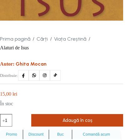
Prima pagină
Cărți
Viața Creștină
/
/
/
Alaturi de Isus
Ghita Mocan
Autor:
Distribuie:
15,00
lei
În stoc
Cantitate
Adaugă în coș
Alaturi
de
Isus
Promo
Discount
Buc
Comandă acum