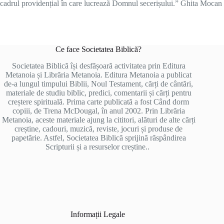
cadrul providențial în care lucreazã Domnul secerișului.” Ghita Mocan
Ce face Societatea Biblică?
Societatea Biblică își desfășoară activitatea prin Editura
Metanoia și Librăria Metanoia. Editura Metanoia a publicat
de-a lungul timpului Biblii, Noul Testament, cărți de cântări,
materiale de studiu biblic, predici, comentarii și cărți pentru
creștere spirituală. Prima carte publicată a fost Când dorm
copiii, de Trena McDougal, în anul 2002. Prin Librăria
Metanoia, aceste materiale ajung la cititori, alături de alte cărți
creștine, cadouri, muzică, reviste, jocuri și produse de
papetărie. Astfel, Societatea Biblică sprijină răspândirea
Scripturii și a resurselor creștine..
Informații Legale